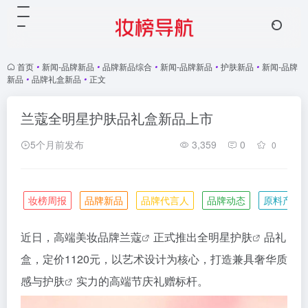
首页
•
新闻-品牌新品
•
品牌新品综合
•
新闻-品牌新品
•
护肤新品
•
新闻-品牌
新品
•
品牌礼盒新品
•
正文
兰蔻全明星护肤品礼盒新品上市
5个月前发布
3,359
0
0
妆榜周报
品牌新品
品牌代言人
品牌动态
原料产业
近日，高端美妆品牌
兰蔻
正式推出全明星
护肤
品礼
盒，定价1120元，以艺术设计为核心，打造兼具奢华质
感与
护肤
实力的高端节庆礼赠标杆。