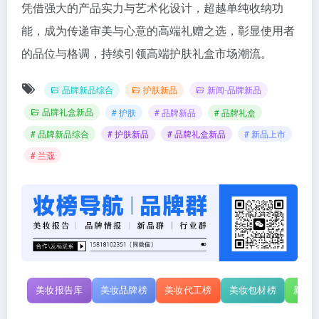
凭借强大的产品实力与艺术化设计，超越单纯收纳功
能，成为传递审美与心意的高端礼赠之选，彰显使用者
的品位与格调，持续引领高端护肤礼盒市场潮流。
品牌新品综合
护肤新品
新闻-品牌新品
品牌礼盒新品
# 护肤
# 品牌新品
# 品牌礼盒
# 品牌新品综合
# 护肤新品
# 品牌礼盒新品
# 新品上市
# 兰蔻
美妆报告库
美妆品牌榜
美妆代工榜
美妆包材榜
新原