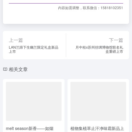
内容如需调整，联系微信：15818102351
上一篇
下一篇
LAN兰蹄下生幽兰限定礼盒新品
月中桂x苏州丝绸博物馆联名礼
上市
盒重磅上市
相关文章
melt season新香——如烟
植物集植萃止汗净味霜新品上