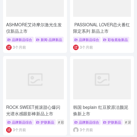
ASHMORE艾诗摩尔激光生发
PASSIONAL LOVER恋火番红
仪新品上市
限定系列 新品上市
品牌新品综合
新闻-品牌新品
# 品牌新品
品牌新品综合
# ASHMORE
彩妆底妆新品
# 生发仪
#
3个月前
3个月前
ROCK SWEET摇滚甜心爆闪
韩国 beplain 红豆胶原洁颜泥
光谱水感眼影棒新品上市
焕新上市
品牌新品综合
护肤新品
# 彩妆
# 护肤新品
品牌新品综合
# 新品发布
护肤新品
# 泥膜
3个月前
3个月前