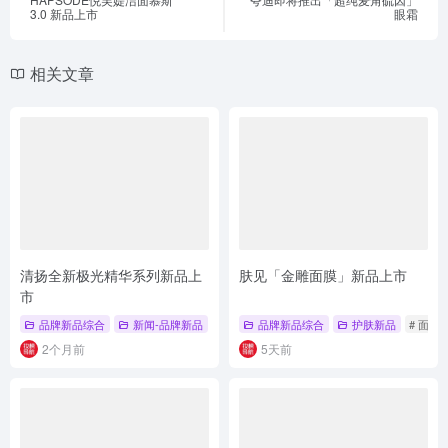
3.0 新品上市
眼霜
相关文章
清扬全新极光精华系列新品上
肤见「金雕面膜」新品上市
市
品牌新品综合
新闻-品牌新品
# 洗护个护新品
品牌新品综合
# 头皮护理
护肤新品
# 极光精华系列
# 面膜
2个月前
5天前