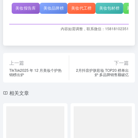
美妆报告库
美妆品牌榜
美妆代工榜
美妆包材榜
新原
内容如需调整，联系微信：15818102351
上一篇
下一篇
TikTok2025 年 12 月美妆个护热
2月抖音护肤彩妆 TOP20 榜单出
销榜出炉
炉 多品牌销售额破亿
相关文章