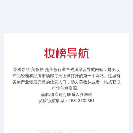
妆榜导航-美妆榜-是美妆行业全资源聚合导航网站，是美妆
产品经理和品牌市场部每天上班打开的第一个网站。这里有
美妆产业链最完整的信息入口，助力美妆从业者一站式获取
行业信息资源。
品牌/供应链可联系入驻网站
发稿/入驻联系：15818102351