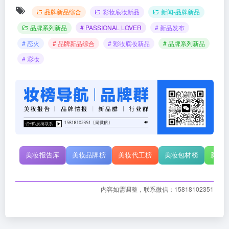
品牌新品综合
彩妆底妆新品
新闻-品牌新品
品牌系列新品
# PASSIONAL LOVER
# 新品发布
# 恋火
# 品牌新品综合
# 彩妆底妆新品
# 品牌系列新品
# 彩妆
美妆报告库
美妆品牌榜
美妆代工榜
美妆包材榜
新原
内容如需调整，联系微信：15818102351