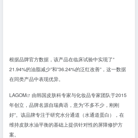
根据品牌官方数据，该产品在临床试验中实现了”
21.94%的油脂减少”和”36.24%的泛红改善”，这一数据
在同类产品中表现优异。
LAGOM
由韩国皮肤科专家与化妆品专家团队于2015
年创立，品牌名源自瑞典语，意为”不多不少，刚刚
好”。该品牌专注于研究水分通道（水通道蛋白），在
维持皮肤水油平衡的基础上提供针对性的屏障修护方
案。