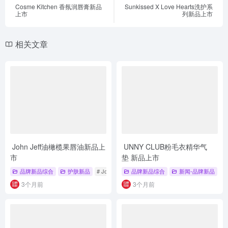
Cosme Kitchen 香氛润唇膏新品
Sunkissed X Love Hearts洗护系
上市
列新品上市
相关文章
John Jeff油橄榄果唇油新品上
UNNY CLUB粉毛衣精华气
市
垫 新品上市
品牌新品综合
护肤新品
# John Jeff
# 品牌新品
品牌新品综合
# 品牌新品综合
新闻-品牌新品
#
3个月前
3个月前