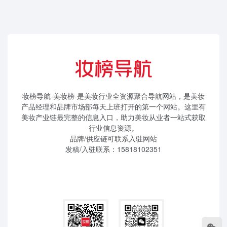
妆榜导航-美妆榜-是美妆行业全资源聚合导航网站，是美妆
产品经理和品牌市场部每天上班打开的第一个网站。这里有
美妆产业链最完整的信息入口，助力美妆从业者一站式获取
行业信息资源。
品牌/供应链可联系入驻网站
发稿/入驻联系：15818102351