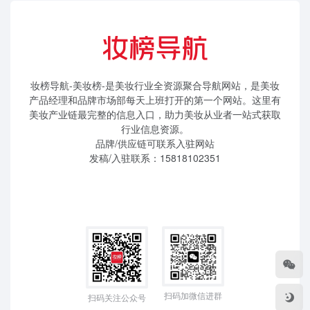
妆榜导航-美妆榜-是美妆行业全资源聚合导航网站，是美妆
产品经理和品牌市场部每天上班打开的第一个网站。这里有
美妆产业链最完整的信息入口，助力美妆从业者一站式获取
行业信息资源。
品牌/供应链可联系入驻网站
发稿/入驻联系：15818102351
扫码加微信进群
扫码关注公众号