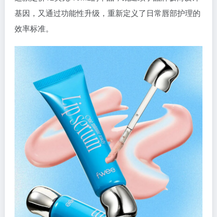
基因，又通过功能性升级，重新定义了日常唇部护理的
效率标准。