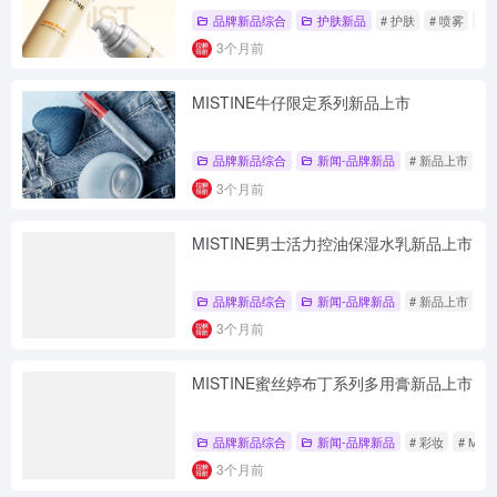
品牌新品综合
护肤新品
# 护肤
# 喷雾
#
3个月前
MISTINE牛仔限定系列新品上市
品牌新品综合
新闻-品牌新品
# 新品上市
#
3个月前
MISTINE男士活力控油保湿水乳新品上市
品牌新品综合
新闻-品牌新品
# 新品上市
# 
3个月前
MISTINE蜜丝婷布丁系列多用膏新品上市
品牌新品综合
新闻-品牌新品
# 彩妆
# MIS
3个月前