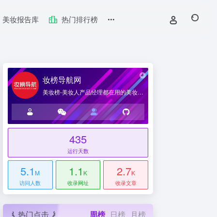
美妆报告库
热门排行榜
妆榜导航网
美妆榜-美妆人产品经理都在用的美妆产业导航网站
435
台
运行天数
5.1
1.1
2.7
M
K
K
访问人数
收录网址
收录文章
热门点击
周榜
日榜
月榜