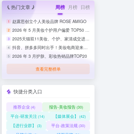
热门文章
周榜
月榜
日榜
赵露思创立个人美妆品牌 ROSE AMIGO
1
2026 年 5 月美妆个护用户偏爱 TOP50 榜单出炉
2
2025天猫双11美妆、个护、家清成交进度排行榜
3
抖音、拼多多同时出手！美妆电商迎来史上最严整治
4
2026 年 3 月护肤、彩妆热销品牌TOP20
5
查看完整榜单
快捷分类入口
推荐企业
报告-美妆报告
(4)
(30)
平台-研发关注
【媒体展会】
(14)
(42)
【进行业群】
平台-政策法规
(3)
(30)