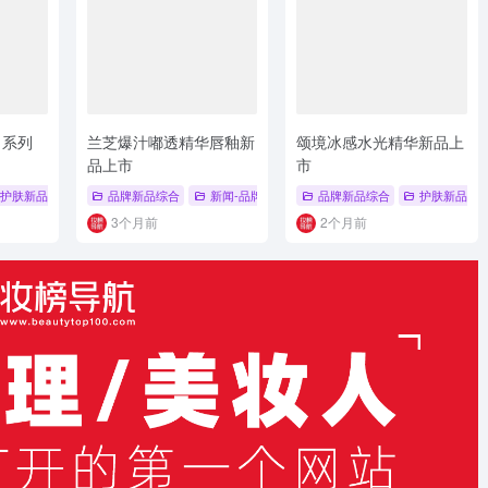
名系列
兰芝爆汁嘟透精华唇釉新
颂境冰感水光精华新品上
品上市
市
新品上市
护肤新品
# 芭比波朗
# 面膜新品
品牌新品综合
# 品牌新品
# 品牌系列新品
新闻-品牌新品
# 新品上市
品牌新品综合
# 彩妆
# 唇釉
护肤新品
3个月前
2个月前