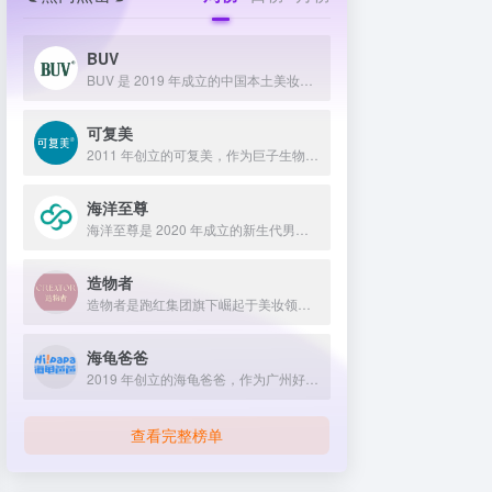
BUV
BUV 是 2019 年成立的中国本土美妆护肤品牌，以明星合作与抖音种草营销打开市场，联合专家研发超 20 项控油专利技术，凭借小绿泥洗面奶等明星单品构建全链路油皮护理矩阵，原料主打植物精粹，荣获国货控油洁面销量第一，在控油护肤赛道表现卓越。
可复美
2011 年创立的可复美，作为巨子生物旗下专业护理品牌，依托 “一中心四基地” 研发体系与范代娣教授科研团队，以重组胶原蛋白为核心成分，凭借 Human-like 重组胶原蛋白 C5HR 等技术，手握超 80 项国家发明专利，构建起含医疗器械、功效护肤等多元产品矩阵，通过医学背书、明星代言、线上线下推广，2024 年营收超 45 亿，在肌肤修护领域持续领航 。
海洋至尊
海洋至尊是 2020 年成立的新生代男士绿色护肤品牌，以中科院合作研发的蓝藻安诺因等海洋生物科技成分为核心，构建控油护肤为特色的全场景产品体系，凭借跨界联名、明星代言等营销破圈，蝉联天猫男士护肤销量榜首，致力于成为专研亚洲男士肌肤的国货领跑者。
造物者
造物者是跑红集团旗下崛起于美妆领域的品牌，凭借抖音平台明星同款营销、多元功效的精华软膜产品体系、持续的研发投入，在全网面膜市场占据 3.5% 份额，以优质原料和明星效应赢得超百万粉丝关注与可观销量。
海龟爸爸
2019 年创立的海龟爸爸，作为广州好肌肤科技有限公司旗下品牌，秉持 “用科学守护儿童健康肌” 理念，聚焦儿童抗光损护肤领域，组建专业团队并打造羲和实验室，以产学研合作实现持续创新，推出涵盖防晒、洁面、保湿等多系列产品，采用天然植物成分与严格筛选标准，销售业绩强劲，线上线下渠道广泛，荣获多项国际认证，已成为亚洲领先的儿童护肤品牌。
查看完整榜单