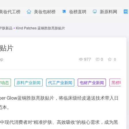
美妆代工榜
美妆包材榜
妆榜直聘
新原料网
护肤新品
•
Kind Patches 蓝铜胜肽亮肤贴片
肤贴片
op
977
0
0
牌动态
原料产业新闻
代工产业新闻
包材产业新闻
黑榜曝光
per Glow蓝铜胜肽亮肤贴片，将临床级经皮递送技术带入日
范本。
切中现代消费者对“精准护肤、高效吸收”的核心需求，成为黑