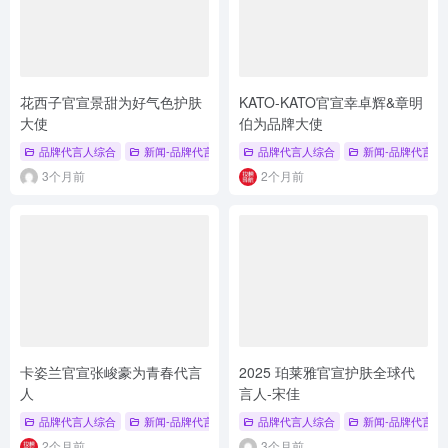
花西子官宣景甜为好气色护肤
KATO-KATO官宣幸卓辉&章明
大使
伯为品牌大使
品牌代言人综合
新闻-品牌代言人
品牌代言人综合
新闻-品牌代言人
3个月前
2个月前
卡姿兰官宣张峻豪为青春代言
2025 珀莱雅官宣护肤全球代
人
言人-宋佳
品牌代言人综合
新闻-品牌代言人
# 黑磁粉饼
品牌代言人综合
# 夏季定妆
新闻-品牌代言人
# 卡姿兰
2个月前
3个月前