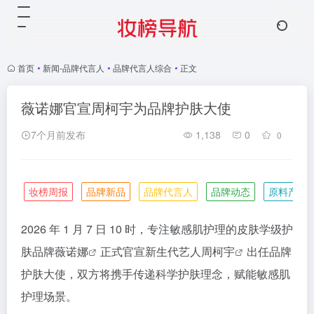
首页
•
新闻-品牌代言人
•
品牌代言人综合
•
正文
薇诺娜官宣周柯宇为品牌护肤大使
7个月前发布
1,138
0
0
妆榜周报
品牌新品
品牌代言人
品牌动态
原料产业
2026 年 1 月 7 日 10 时，专注敏感肌护理的皮肤学级护
肤品牌
薇诺娜
正式官宣新生代艺人
周柯宇
出任品牌
护肤大使，双方将携手传递科学护肤理念，赋能敏感肌
护理场景。