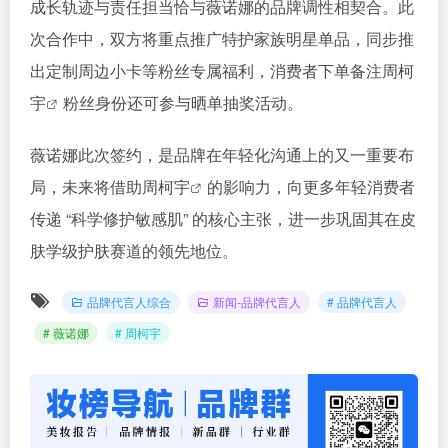
成长轨迹与责任担当恰与薇诺娜的品牌调性相契合。此
次合作中，双方将重点推广特护家族明星单品，同步推
出定制周边小卡等粉丝专属福利，消费者下单备注
周柯
宇
粉丝身份还可参与晒单抽奖活动。
薇诺娜此次签约，是品牌在年轻化沟通上的又一重要布
局，未来将借助
周柯宇
的影响力，向更多年轻消费者
传递 “科学修护敏感肌” 的核心主张，进一步巩固其在皮
肤学级护肤赛道的领先地位。
品牌代言人综合
新闻-品牌代言人
# 品牌代言人
# 薇诺娜
# 周柯宇