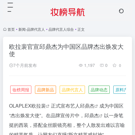
首页
•
新闻-品牌代言人
•
品牌代言人综合
•
正文
欧拉裴官宣邱鼎杰为中国区品牌杰出焕发大
使
7个月前发布
1,197
0
0
妆榜周报
品牌新品
品牌代言人
品牌动态
原料产业
OLAPLEX
欧拉裴
正式宣布艺人
邱鼎杰
成为中国区
“杰出焕发大使”。在品牌宣传片中，
邱鼎杰
以一身笔
挺的西装，搭配金丝眼镜亮相，整个人散发出难以言喻
的精英气质，让网友们直呼“斯文精英感封神”。