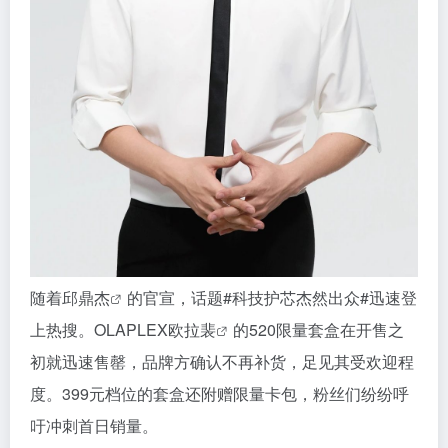
随着
邱鼎杰
的官宣，话题#科技护芯杰然出众#迅速登
上热搜。OLAPLEX
欧拉裴
的520限量套盒在开售之
初就迅速售罄，品牌方确认不再补货，足见其受欢迎程
度。399元档位的套盒还附赠限量卡包，粉丝们纷纷呼
吁冲刺首日销量。