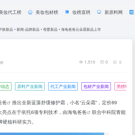
美妆代工榜
美妆包材榜
妆榜直聘
新原料网
护肤新品
•
新闻-品牌新品
•
母婴新品
•
海龟爸爸云朵霜新品上市
op
1,510
0
0
牌动态
原料产业新闻
代工产业新闻
包材产业新闻
黑榜曝光
爸爸
推出全新蓝藻舒缓修护霜，小名“云朵霜”，定价89
最大亮点在于依托6项专利技术，由
海龟爸爸
联合中科院青能
品牌硬核科研实力。