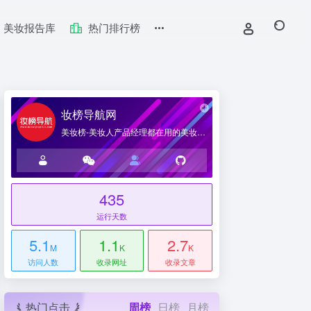
美妆报告库
热门排行榜
妆榜导航网
美妆榜-美妆人产品经理都在用的美妆产业导航网站
435
台
运行天数
5.1
1.1
2.7
M
K
K
访问人数
收录网址
收录文章
热门点击
周榜
日榜
月榜