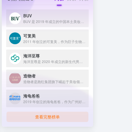
BUV
BUV 是 2019 年成立的中国本土美妆护肤品牌，以明星合作与抖音种草营销打开市场，联合专家研发超 20 项控油专利技术，凭借小绿泥洗面奶等明星单品构建全链路油皮护理矩阵，原料主打植物精粹，荣获国货控油洁面销量第一，在控油护肤赛道表现卓越。
可复美
2011 年创立的可复美，作为巨子生物旗下专业护理品牌，依托 “一中心四基地” 研发体系与范代娣教授科研团队，以重组胶原蛋白为核心成分，凭借 Human-like 重组胶原蛋白 C5HR 等技术，手握超 80 项国家发明专利，构建起含医疗器械、功效护肤等多元产品矩阵，通过医学背书、明星代言、线上线下推广，2024 年营收超 45 亿，在肌肤修护领域持续领航 。
海洋至尊
海洋至尊是 2020 年成立的新生代男士绿色护肤品牌，以中科院合作研发的蓝藻安诺因等海洋生物科技成分为核心，构建控油护肤为特色的全场景产品体系，凭借跨界联名、明星代言等营销破圈，蝉联天猫男士护肤销量榜首，致力于成为专研亚洲男士肌肤的国货领跑者。
造物者
造物者是跑红集团旗下崛起于美妆领域的品牌，凭借抖音平台明星同款营销、多元功效的精华软膜产品体系、持续的研发投入，在全网面膜市场占据 3.5% 份额，以优质原料和明星效应赢得超百万粉丝关注与可观销量。
海龟爸爸
2019 年创立的海龟爸爸，作为广州好肌肤科技有限公司旗下品牌，秉持 “用科学守护儿童健康肌” 理念，聚焦儿童抗光损护肤领域，组建专业团队并打造羲和实验室，以产学研合作实现持续创新，推出涵盖防晒、洁面、保湿等多系列产品，采用天然植物成分与严格筛选标准，销售业绩强劲，线上线下渠道广泛，荣获多项国际认证，已成为亚洲领先的儿童护肤品牌。
查看完整榜单