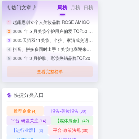
热门文章
周榜
月榜
日榜
赵露思创立个人美妆品牌 ROSE AMIGO
1
2026 年 5 月美妆个护用户偏爱 TOP50 榜单出炉
2
2025天猫双11美妆、个护、家清成交进度排行榜
3
抖音、拼多多同时出手！美妆电商迎来史上最严整治
4
2026 年 3 月护肤、彩妆热销品牌TOP20
5
查看完整榜单
快捷分类入口
推荐企业
报告-美妆报告
(4)
(30)
平台-研发关注
【媒体展会】
(14)
(42)
【进行业群】
平台-政策法规
(3)
(30)