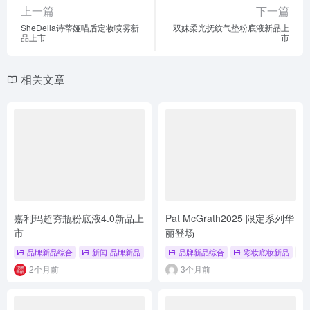
上一篇
下一篇
SheDella诗蒂娅喵盾定妆喷雾新
双妹柔光抚纹气垫粉底液新品上
品上市
市
相关文章
嘉利玛超夯瓶粉底液4.0新品上
Pat McGrath2025 限定系列华
市
丽登场
品牌新品综合
新闻-品牌新品
# 彩妆底妆新品
品牌新品综合
# 控油持妆
彩妆底妆新品
# 超夯瓶粉底液4
#
2个月前
3个月前