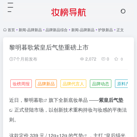
首页
•
新闻-品牌新品
•
品牌新品综合
•
新闻-品牌新品
•
护肤新品
•
正文
黎明暮歌紫皇后气垫重磅上市
7个月前发布
2,072
0
0
妆榜周报
品牌新品
品牌代言人
品牌动态
原料产业
近日，
黎明暮歌
旗下全新底妆单品 ——
紫皇后
气垫
正式登陆市场，以创新技术重构持妆与妆感的平衡法
则。
这款定价 339 元 / 12g+12g 的
气垫
，主打 “皇后绢光