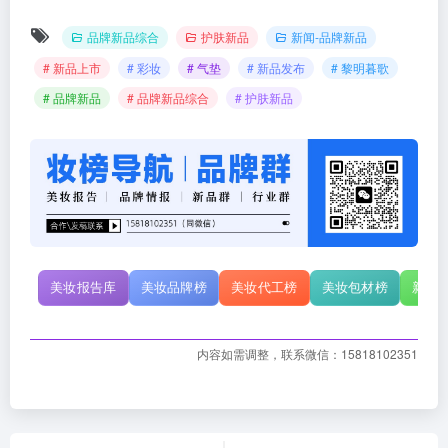
品牌新品综合
护肤新品
新闻-品牌新品
# 新品上市
# 彩妆
# 气垫
# 新品发布
# 黎明暮歌
# 品牌新品
# 品牌新品综合
# 护肤新品
美妆报告库
美妆品牌榜
美妆代工榜
美妆包材榜
新原
内容如需调整，联系微信：15818102351