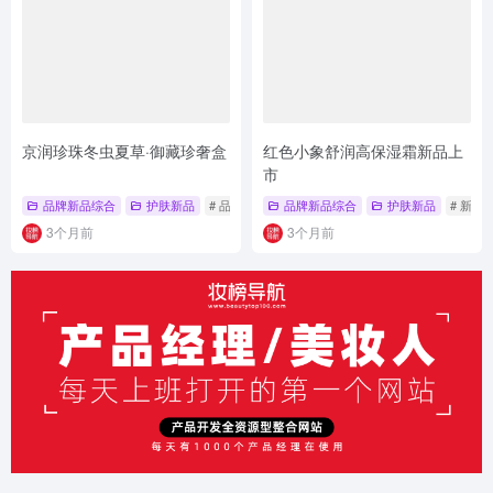
京润珍珠冬虫夏草·御藏珍奢盒
红色小象舒润高保湿霜新品上
市
品牌新品综合
护肤新品
# 品牌新品综合
品牌新品综合
# 护肤新品
# 新品上市
护肤新品
# 新品
3个月前
3个月前