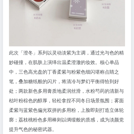
此次「澄冬」系列以灵动淡紫为主调，通过光与色的精
妙碰撞，在肌肤上演绎出温柔澄澈的妆效。核心单品
中，三色高光盘的丁香柔紫与粉紫色细闪堪称点睛之
笔，叠加糖纸般的闪片，将清冷与梦幻平衡得恰到好
处；两款新色多用膏质地柔润丝滑，水粉芍药的清新与
枯叶粉棕色的醇厚，轻松拿捏不同冬日场景氛围；雾面
柔紫与蓝紫色偏光双拼的多用粉，上脸即刻打造立体轮
廓；荔枝桃粉色多用棒则以绸缎般的质感，成为淡颜党
提升气色的秘密武器。