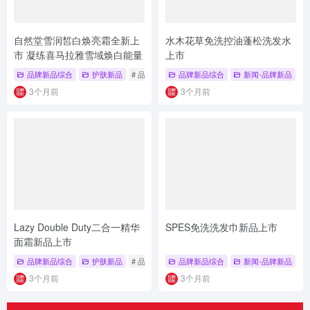
自然堂雪润皙白焕亮霜全新上
水木花草免洗控油蓬松洗发水
市 凝练喜马拉雅雪域焕白能量
上市
品牌新品综合
护肤新品
# 品牌新品
# 品牌新品综合
品牌新品综合
# 护肤新品
新闻-品牌新品
#
3个月前
3个月前
Lazy Double Duty二合一精华
SPES免洗洗发巾新品上市
面霜新品上市
品牌新品综合
护肤新品
# 品牌新品
# 品牌新品综合
品牌新品综合
# 护肤新品
新闻-品牌新品
# 
3个月前
3个月前