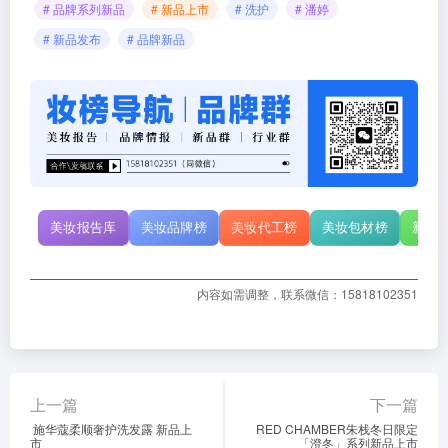
# 品牌系列新品
# 新品上市
# 洗护
# 潘婷
# 新品发布
# 品牌新品
美妆报告库
美妆品牌榜
美妆代工榜
美妆包材榜
新原
内容如需调整，联系微信：15818102351
上一篇
下一篇
施华蔻柔顺奢护洗发露 新品上
RED CHAMBER朱栈冬日限定
市
「澄冬」系列新品上市