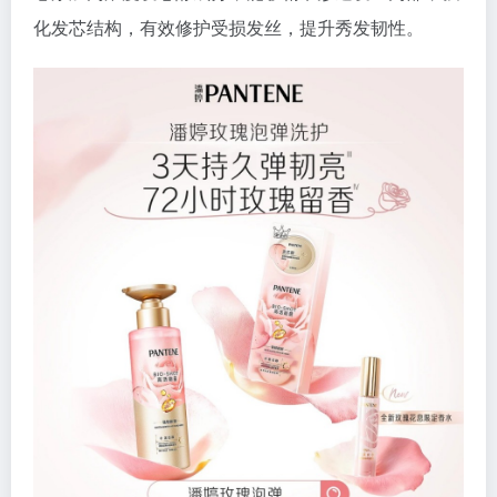
化发芯结构，有效修护受损发丝，提升秀发韧性。