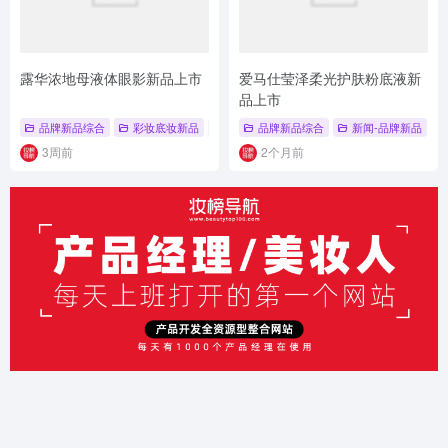
露华浓地母液体眼影新品上市
爱马仕莹泽柔光护肤粉底液新
品上市
品牌新品综合
彩妆底妆新品
# 眼影
# 露华浓
品牌新品综合
# 液体眼影
新闻-品牌新品
#
3周前
2个月前