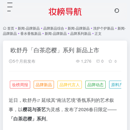
首页
•
新闻-品牌新品
•
品牌新品综合
•
新闻-品牌新品
•
洗护个护新品
•
新闻-
品牌新品
•
香水香氛新品
•
新闻-品牌新品
•
品牌系列新品
•
正文
欧舒丹「白茶恋樱」系列 新品上市
5个月前发布
1,276
0
0
妆榜周报
品牌新品
品牌代言人
品牌动态
原料产业
近日，
欧舒丹
延续其“南法艺境”香氛系列的艺术叙
事，以
樱花与茶艺
为灵感，发布了2026春日限定——
「白茶恋樱」系列
。