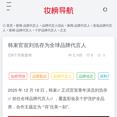
首页
•
新闻-品牌代言人
•
品牌代言人综合
•
新闻-品牌代言人
•
彩妆品牌代言
人
•
新闻-品牌代言人
•
个护品牌代言人
•
正文
韩束官宣刘浩存为全球品牌代言人
8个月前发布
2,105
0
0
妆榜周报
品牌新品
品牌代言人
品牌动态
原料产业
2025 年 12 月 18 日，
韩束
正式官宣青年演员
刘浩存
担任全球
品牌代言人
，覆盖彩妆及个护洗护全品
类，合作主题定为 “‘存’住美一刻”。