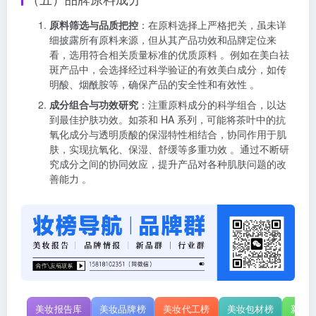
原料筛选与品质把控
：在原料选择上严格把关，虽未详
细披露所有原料来源，但从其产品功效和品牌定位来
看，选用符合相关质量标准的优质原料 。例如在美白祛
斑产品中，会选择经过科学验证的有效美白成分，如传
明酸、烟酰胺等，确保产品的安全性和有效性 。
成分组合与功效研究
：注重原料成分的科学组合，以达
到最佳护肤功效。如茶和 HA 系列，可能将茶叶中的抗
氧化成分与透明质酸的保湿特性相结合，协同作用于肌
肤，实现抗氧化、保湿、舒缓等多重功效 。通过不断研
究成分之间的协同效应，提升产品对各种肌肤问题的改
善能力 。
美妆报告库
美妆品牌榜
美妆代工榜
美妆包材榜
新原