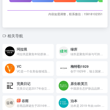
内容如需调整，联系微信：15818102351
相关导航
珂拉琪
绿所
珂拉琪是聚焦年轻群体的时尚彩妆品牌，凭借专业研发团队与创新技术，以严选原料打造包含空气唇釉等爆款的多元产品体系，通过明星代言、达人营销、跨界联动等多元策略，实现销售额持续高速增长，成为美妆市场的潮流先锋。
绿所是聚焦环保与可持续理念，主打绿色、健康相关产品（如环保家居、可持续美妆等，具体可依实际品类调整），依托相关研发与运营体系，通过适配渠道触达消费者的品牌（注：因未获取绿所完整档案，若需补充创始人、成立时间等信息，可提供更多资料进一步优化）。
VC
梅特勒1929
VC是一个在美妆领域迅速崛起的品牌，凭借线上线下多元营销、专业研发团队与前沿技术打造涵盖底妆、眼妆、唇妆、卸妆等丰富产品体系，选用安全优质及天然植物原料，粉底液等单品销量可观，精准满足不同消费者美妆需求 。
创于1929年，瑞士国家级博物馆收藏奢护品牌 Mettler1929，独创 FRACTOBIO™ 靶向分流渗透科技，实现成分精准递送，成就至臻肤感
完美日记
原生欧芙兰
完美日记是2017年创立的国货彩妆品牌，曾凭借线上内容营销、明星KOL合作及联名推广实现销售额迅猛增长，后面对竞争积极转型；依托全球化研发体系聚焦生物科技与妆养一体，严选优质原料，以口红、眼影等爆款为核心，打造丰富多元且持续创新的产品体系，致力于满足年轻群体多样化的美妆需求 。
中国原生态护肤品品牌，隶属于广州泉美生物技术有限公司
谷雨
泊本
谷雨品牌诞生于2016年，GMV超50亿，已是国货美妆的第一阵营。
泊本是 2019 年由 colin 创立、以宁波泊本化妆品为运营主体（研发实验室在上海），主打敏感肌分肤专研（依克多因为核心成分），依托自研体系推出四大产品系列，曾年销近 6 亿且线上多平台布局的新锐美妆品牌。