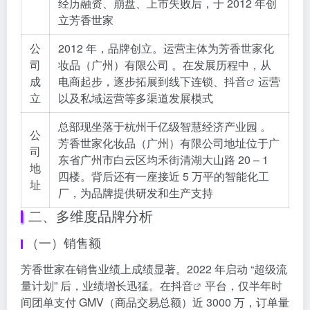
经历融资、崩盘、上市失败后，于 2012 年创
立芳香世家
公
2012 年，品牌创立。运营主体为芳香世家化
司
妆品（广州）有限公司 。在发展历程中，从
成
电商起步，逐步拓展到线下连锁、
抖音
运营
立
以及私域运营等多渠道发展模式
总部现坐落于杭州千亿级智慧经济产业园 。
公
芳香世家化妆品（广州）有限公司地址位于广
司
东省广州市白云区均禾街清湖大山路 20 – 1
地
四楼。背后还有一座接近 5 万平的智能化工
址
厂，为品牌提供研发和生产支持
二、多维度品牌分析
（一）销售额
芳香世家在销售业绩上成绩显著。2022 年启动 “超级流
量计划” 后，业绩增长迅猛。在
抖音
平台，仅半年时
间团单支付 GMV（商品交易总额）近 3000 万，订单量