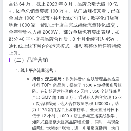
高达 64 万 。截止 2023 年 3 月，品牌总曝光破 10 亿
+，团单总销量突破 100 万 + 。从门店规模来看，已在
全国近 1000 个城市 / 县开设线下门店，数字化门店落
地近 1000 家，帮助上千店主完成超级流量转化成交，
全年营销收入超 2000W 。部分单店也有突出表现，如
部分 40 平小店与品牌合作后，3 个月业绩可达 45w ，
通过线上线下融合的运营模式，推动着整体销售额持续
上升。
（二）品牌营销
线上平台流量运营
：
抖音
深度布局
：作为
抖音
皮肤管理品类热度
排行 TOP1 的品牌，搭建了 1500 + 短视频账号矩
阵。在初始运营抖音的 45 天内，350 个矩阵账号
产出 GMV 超 189.8 万 。通过职人内容实现 15 亿
+ 次品牌曝光，达人合作数量累积 120000+，助
力 1175 家门店冲上城市榜单 。全天直播时长不
低于 12 小时，1000 + 店主参与直播实战教学，
矩阵式直播极大提高品牌曝光量 。同时，与现象
级网红 “大嘴妹” 联动，进一步引爆直播间，为门