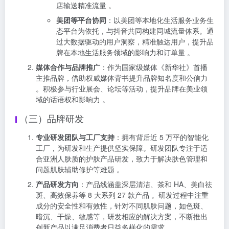
店输送精准流量 。
美团等平台协同
：以美团等本地化生活服务业务生
态平台为依托，与抖音共同构建同城流量体系。通
过大数据驱动的用户洞察，精准触达用户，提升品
牌在本地生活服务领域的影响力和订单量 。
媒体合作与品牌推广
：作为国家级媒体《新华社》首播
主推品牌，借助权威媒体背书提升品牌知名度和公信力
。积极参与行业展会、论坛等活动，提升品牌在美业领
域的话语权和影响力 。
（三）品牌研发
专业研发团队与工厂支持
：拥有背后近 5 万平的智能化
工厂，为研发和生产提供坚实保障。研发团队专注于适
合亚洲人肤质的护肤产品研发，致力于解决肤色管理和
问题肌肤辅助修护等难题 。
产品研发方向
：产品线涵盖深层清洁、茶和 HA、美白祛
斑、高效保养等 8 大系列 27 款产品 。研发过程中注重
成分的安全性和有效性，针对不同肌肤问题，如色斑、
暗沉、干燥、敏感等，研发相应的解决方案，不断推出
创新产品以满足消费者日益多样化的需求 。