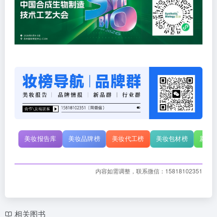
美妆报告库
美妆品牌榜
美妆代工榜
美妆包材榜
新原
内容如需调整，联系微信：15818102351
相关图书