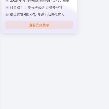
2026 年 4 月护肤彩妆热销 TOP20 榜单
8
抖音双11：美妆榜出炉 百雀羚登顶
9
枫缇官宣RICKY沈泉锐为品牌代言人
10
查看完整榜单