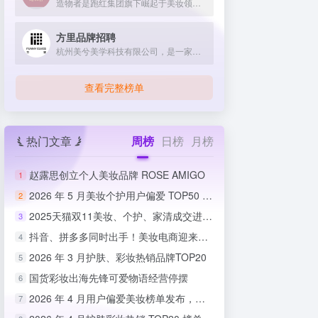
造物者是跑红集团旗下崛起于美妆领域的品牌，凭借抖音平台明星同款营销、多元功效的精华软膜产品体系、持续的研发投入，在全网面膜市场占据 3.5% 份额，以优质原料和明星效应赢得超百万粉丝关注与可观销量。
方里品牌招聘
杭州美兮美学科技有限公司，是一家生于杭州，定位亚洲，服务全球...
查看完整榜单
热门文章
周榜
日榜
月榜
赵露思创立个人美妆品牌 ROSE AMIGO
1
2026 年 5 月美妆个护用户偏爱 TOP50 榜单出炉
2
2025天猫双11美妆、个护、家清成交进度排行榜
3
抖音、拼多多同时出手！美妆电商迎来史上最严整治
4
2026 年 3 月护肤、彩妆热销品牌TOP20
5
国货彩妆出海先锋可爱物语经营停摆
6
2026 年 4 月用户偏爱美妆榜单发布，国货竞争力持续攀升
7