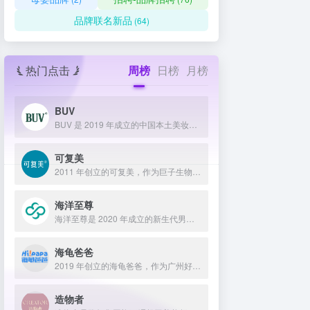
品牌联名新品
(64)
热门点击
周榜
日榜
月榜
BUV
BUV 是 2019 年成立的中国本土美妆护肤品牌，以明星合作与抖音种草营销打开市场，联合专家研发超 20 项控油专利技术，凭借小绿泥洗面奶等明星单品构建全链路油皮护理矩阵，原料主打植物精粹，荣获国货控油洁面销量第一，在控油护肤赛道表现卓越。
可复美
2011 年创立的可复美，作为巨子生物旗下专业护理品牌，依托 “一中心四基地” 研发体系与范代娣教授科研团队，以重组胶原蛋白为核心成分，凭借 Human-like 重组胶原蛋白 C5HR 等技术，手握超 80 项国家发明专利，构建起含医疗器械、功效护肤等多元产品矩阵，通过医学背书、明星代言、线上线下推广，2024 年营收超 45 亿，在肌肤修护领域持续领航 。
海洋至尊
海洋至尊是 2020 年成立的新生代男士绿色护肤品牌，以中科院合作研发的蓝藻安诺因等海洋生物科技成分为核心，构建控油护肤为特色的全场景产品体系，凭借跨界联名、明星代言等营销破圈，蝉联天猫男士护肤销量榜首，致力于成为专研亚洲男士肌肤的国货领跑者。
海龟爸爸
2019 年创立的海龟爸爸，作为广州好肌肤科技有限公司旗下品牌，秉持 “用科学守护儿童健康肌” 理念，聚焦儿童抗光损护肤领域，组建专业团队并打造羲和实验室，以产学研合作实现持续创新，推出涵盖防晒、洁面、保湿等多系列产品，采用天然植物成分与严格筛选标准，销售业绩强劲，线上线下渠道广泛，荣获多项国际认证，已成为亚洲领先的儿童护肤品牌。
造物者