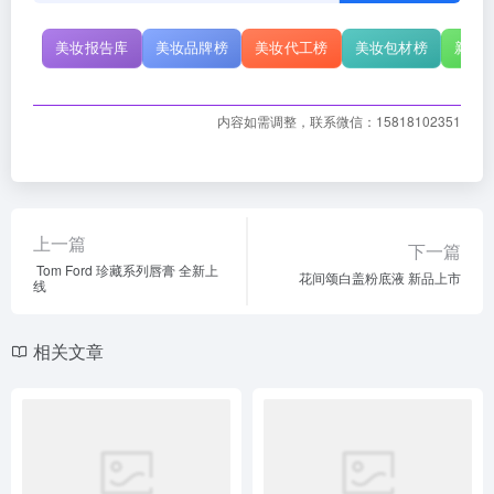
美妆报告库
美妆品牌榜
美妆代工榜
美妆包材榜
新原
内容如需调整，联系微信：15818102351
上一篇
下一篇
Tom Ford 珍藏系列唇膏 全新上
花间颂白盖粉底液 新品上市
线
相关文章