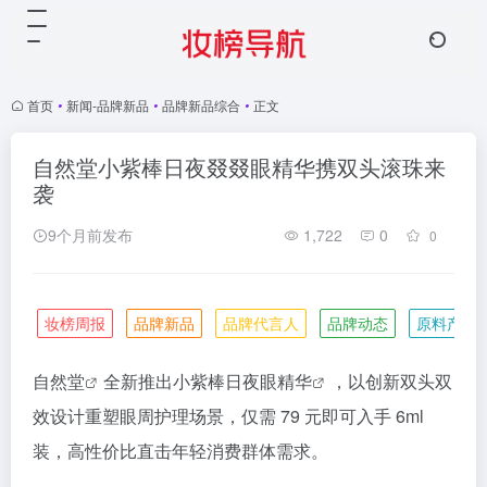
首页
•
新闻-品牌新品
•
品牌新品综合
•
正文
自然堂小紫棒日夜叕叕眼精华携双头滚珠来
袭
9个月前发布
1,722
0
0
妆榜周报
品牌新品
品牌代言人
品牌动态
原料产业
自然堂
全新推出小紫棒日夜
眼精华
，以创新双头双
效设计重塑眼周护理场景，仅需 79 元即可入手 6ml
装，高性价比直击年轻消费群体需求。