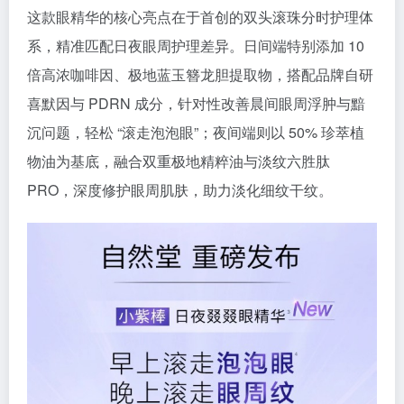
这款眼精华的核心亮点在于首创的双头滚珠分时护理体
系，精准匹配日夜眼周护理差异。日间端特别添加 10
倍高浓咖啡因、极地蓝玉簪龙胆提取物，搭配品牌自研
喜默因与 PDRN 成分，针对性改善晨间眼周浮肿与黯
沉问题，轻松 “滚走泡泡眼”；夜间端则以 50% 珍萃植
物油为基底，融合双重极地精粹油与淡纹六胜肽
PRO，深度修护眼周肌肤，助力淡化细纹干纹。