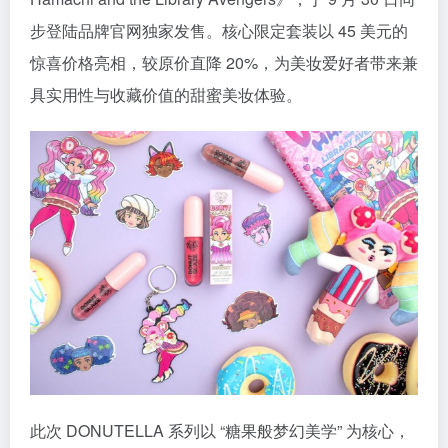
步登陆品牌官网独家发售。核心限定套装以 45 美元的
惊喜价格亮相，较原价直降 20%，为美妆爱好者带来兼
具实用性与收藏价值的甜蜜美妆体验。
此次 DONUTELLA 系列以 “糖果般梦幻美学” 为核心，