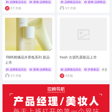
品牌新品综合
新闻-品牌新品
# 品牌新品
品牌新品综合
# IM SOLE
# 香水香氛新品
新闻-品牌新品
#
2个月前
3个月前
RMK柑橘花卉香氛系列 新品
fresh 古源乳霜新品上市
上市
品牌新品综合
新闻-品牌新品
# 品牌新品综合
品牌新品综合
# 香水香氛新品
护肤新品
# 品牌系列
# 古源
3个月前
3天前