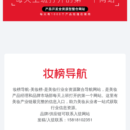
妆榜导航-美妆榜-是美妆行业全资源聚合导航网站，是美妆
产品经理和品牌市场部每天上班打开的第一个网站。这里有
美妆产业链最完整的信息入口，助力美妆从业者一站式获取
行业信息资源。
品牌/供应链可联系入驻网站
发稿/入驻联系：15818102351