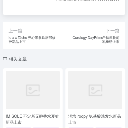
上一篇
下一篇
iota x Táche 开心果拿铁唇部修
Curology DayPrimeᴿˣ祛痘妆前
护新品上市
乳重磅上市
相关文章
IM SOLE 不定所无醇香水夏娃
润培 roopy 氨基酸洗发水新品
新品上市
上市