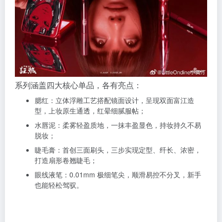
系列涵盖四大核心单品，各有亮点：
腮红：立体浮雕工艺搭配镜面设计，呈现双面富江造
型，上妆原生通透，红晕细腻服帖；
水唇泥：柔雾轻盈质地，一抹丰盈显色，持妆持久不易
脱妆；
睫毛膏：首创三面刷头，三步实现定型、纤长、浓密，
打造扇形卷翘睫毛；
眼线液笔：0.01mm 极细笔尖，顺滑易控不分叉，新手
也能轻松驾驭。