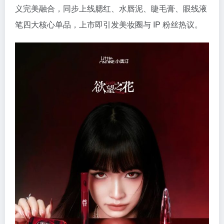
义完美融合，同步上线腮红、水唇泥、睫毛膏、眼线液
笔四大核心单品，上市即引发美妆圈与 IP 粉丝热议。