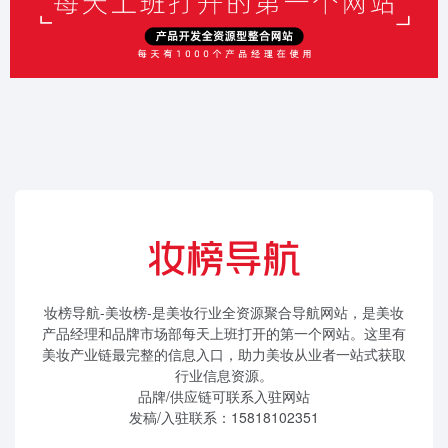
妆榜导航-美妆榜-是美妆行业全资源聚合导航网站，是美妆
产品经理和品牌市场部每天上班打开的第一个网站。这里有
美妆产业链最完整的信息入口，助力美妆从业者一站式获取
行业信息资源。
品牌/供应链可联系入驻网站
发稿/入驻联系：15818102351