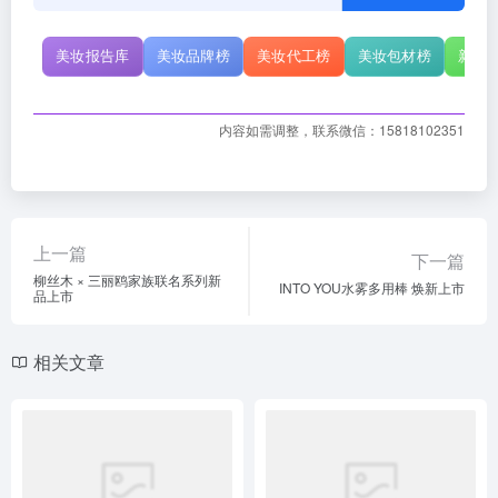
美妆报告库
美妆品牌榜
美妆代工榜
美妆包材榜
新原
内容如需调整，联系微信：15818102351
上一篇
下一篇
柳丝木 × 三丽鸥家族联名系列新
INTO YOU水雾多用棒 焕新上市
品上市
相关文章