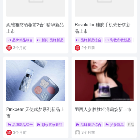
妮维雅防晒妆前2合1精华新品
Revolution硅胶手机壳粉饼新
上市
品上市
品牌新品综合
新闻-品牌新品
# 品牌新品综合
品牌新品综合
# 彩妆底妆新品
彩妆底妆新品
# 防晒新品
#
3个月前
2个月前
Pinkbear 天使赋梦系列新品上
羽西人参胜肽轻润霜焕新上市
市
品牌新品综合
彩妆底妆新品
# 品牌新品
品牌新品综合
# 彩妆底妆新品
护肤新品
# 天使赋梦系列
# 品牌
3个月前
3个月前