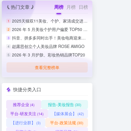
热门文章
周榜
月榜
日榜
2025天猫双11美妆、个护、家清成交进度排行榜
1
2026 年 5 月美妆个护用户偏爱 TOP50 榜单出炉
2
抖音、拼多多同时出手！美妆电商迎来史上最严整治
3
赵露思创立个人美妆品牌 ROSE AMIGO
4
2026 年 3 月护肤、彩妆热销品牌TOP20
5
查看完整榜单
快捷分类入口
推荐企业
报告-美妆报告
(4)
(30)
平台-研发关注
【媒体展会】
(14)
(42)
【进行业群】
平台-政策法规
(3)
(30)