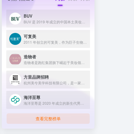
BUV
BUV 是 2019 年成立的中国本土美妆护肤品牌，以明星合作与抖音种草营销打开市场，联合专家研发超 20 项控油专利技术，凭借小绿泥洗面奶等明星单品构建全链路油皮护理矩阵，原料主打植物精粹，荣获国货控油洁面销量第一，在控油护肤赛道表现卓越。
可复美
2011 年创立的可复美，作为巨子生物旗下专业护理品牌，依托 “一中心四基地” 研发体系与范代娣教授科研团队，以重组胶原蛋白为核心成分，凭借 Human-like 重组胶原蛋白 C5HR 等技术，手握超 80 项国家发明专利，构建起含医疗器械、功效护肤等多元产品矩阵，通过医学背书、明星代言、线上线下推广，2024 年营收超 45 亿，在肌肤修护领域持续领航 。
造物者
造物者是跑红集团旗下崛起于美妆领域的品牌，凭借抖音平台明星同款营销、多元功效的精华软膜产品体系、持续的研发投入，在全网面膜市场占据 3.5% 份额，以优质原料和明星效应赢得超百万粉丝关注与可观销量。
方里品牌招聘
杭州美兮美学科技有限公司，是一家生于杭州，定位亚洲，服务全球...
海洋至尊
海洋至尊是 2020 年成立的新生代男士绿色护肤品牌，以中科院合作研发的蓝藻安诺因等海洋生物科技成分为核心，构建控油护肤为特色的全场景产品体系，凭借跨界联名、明星代言等营销破圈，蝉联天猫男士护肤销量榜首，致力于成为专研亚洲男士肌肤的国货领跑者。
查看完整榜单