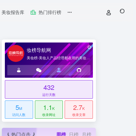
美妆报告库
热门排行榜
妆榜导航网
美妆榜-美妆人产品经理都在用的美妆产业导航网站
432
台
运行天数
5
1.1
2.7
M
K
K
访问人数
收录网址
收录文章
热门点击
周榜
日榜
月榜