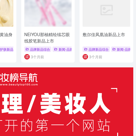
琪黄油身
NEIYOU那柚精绘续芯眼
敷尔佳凤凰油新品上市
线胶笔新品上市
品
护肤新品
# 彩妆底妆新品
# 新品上市
品牌新品综合
# 身体乳
# 新品发布
新闻-品牌新品
# 品牌新品综合
品牌新品综合
# 彩妆
新闻-品牌新
# 眼线
3个月前
3个月前