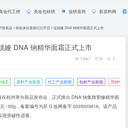
美妆代工榜
美妆包材榜
妆榜直聘
新原料网
护肤新品
•
线粒体抗衰新纪元开启！绽媄娅 DNA 钠精华面霜正式上市
娅 DNA 钠精华面霜正式上市
1,847
0
0
牌动态
原料产业新闻
代工产业新闻
包材产业新闻
黑榜曝光
媄娅在杭州举办新品发布会，正式推出 DNA 钠集致塑修精华面
元 / 50g，备案编号为苏 G 妆网备字 2025003616。该产品
实现突破性进展。