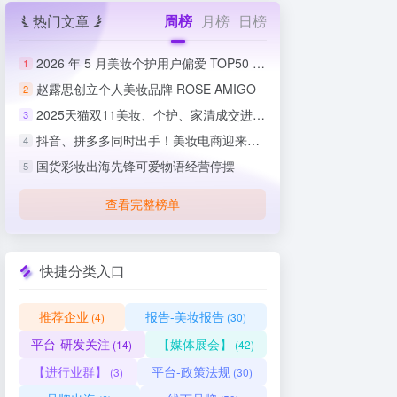
热门文章
周榜
月榜
日榜
2026 年 5 月美妆个护用户偏爱 TOP50 榜单出炉
1
赵露思创立个人美妆品牌 ROSE AMIGO
2
2025天猫双11美妆、个护、家清成交进度排行榜
3
抖音、拼多多同时出手！美妆电商迎来史上最严整治
4
国货彩妆出海先锋可爱物语经营停摆
5
查看完整榜单
快捷分类入口
推荐企业
报告-美妆报告
(4)
(30)
平台-研发关注
【媒体展会】
(14)
(42)
【进行业群】
平台-政策法规
(3)
(30)