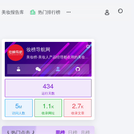
美妆报告库
热门排行榜
妆榜导航网
美妆榜-美妆人产品经理都在用的美妆产业导航网站
434
台
运行天数
5
1.1
2.7
M
K
K
访问人数
收录网址
收录文章
热门点击
周榜
日榜
月榜