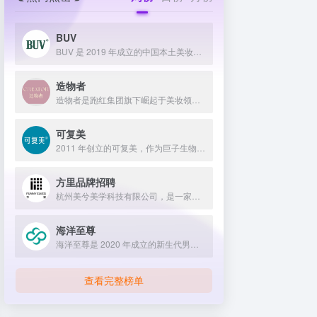
BUV
BUV 是 2019 年成立的中国本土美妆护肤品牌，以明星合作与抖音种草营销打开市场，联合专家研发超 20 项控油专利技术，凭借小绿泥洗面奶等明星单品构建全链路油皮护理矩阵，原料主打植物精粹，荣获国货控油洁面销量第一，在控油护肤赛道表现卓越。
造物者
造物者是跑红集团旗下崛起于美妆领域的品牌，凭借抖音平台明星同款营销、多元功效的精华软膜产品体系、持续的研发投入，在全网面膜市场占据 3.5% 份额，以优质原料和明星效应赢得超百万粉丝关注与可观销量。
可复美
2011 年创立的可复美，作为巨子生物旗下专业护理品牌，依托 “一中心四基地” 研发体系与范代娣教授科研团队，以重组胶原蛋白为核心成分，凭借 Human-like 重组胶原蛋白 C5HR 等技术，手握超 80 项国家发明专利，构建起含医疗器械、功效护肤等多元产品矩阵，通过医学背书、明星代言、线上线下推广，2024 年营收超 45 亿，在肌肤修护领域持续领航 。
方里品牌招聘
杭州美兮美学科技有限公司，是一家生于杭州，定位亚洲，服务全球...
海洋至尊
海洋至尊是 2020 年成立的新生代男士绿色护肤品牌，以中科院合作研发的蓝藻安诺因等海洋生物科技成分为核心，构建控油护肤为特色的全场景产品体系，凭借跨界联名、明星代言等营销破圈，蝉联天猫男士护肤销量榜首，致力于成为专研亚洲男士肌肤的国货领跑者。
查看完整榜单