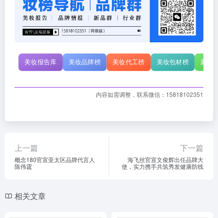
美妆报告库
美妆品牌榜
美妆代工榜
美妆包材榜
新原
内容如需调整，联系微信：15818102351
上一篇
下一篇
概念180官宣亚太区品牌代言人
海飞丝官宣文俊辉出任品牌大
陈伟霆
使，实力携手共筑秀发健康防线
相关文章