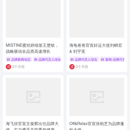
MISTINE蜜丝婷续签王楚钦，
海龟爸爸官宣好运大使刘畊宏
战略驱动全品类高速增长
& 刘宇芙
品牌新闻动态
品牌代言人综合
# 品牌代言人
品牌代言人综合
# 防晒
# 王楚钦
新闻-品牌代言人
2个月前
3个月前
海飞丝官宣文俊辉出任品牌大
Off&Relax官宣张柏芝为品牌蓬
使，实力携手共筑秀发健康防
松大使