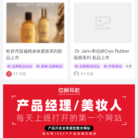
欧舒丹甜扁桃身体紧致系列新
Dr. Jart+蒂佳婷Cryo Rubber
品上市
面膜系列 新品上市
品牌新品综合
新闻-品牌新品
# 洗护个护新品
品牌新品综合
# 品牌系列新品
护肤新品
# 洗护
# 护肤
3个月前
3个月前