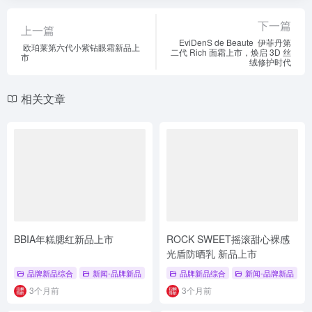
下一篇
上一篇
EviDenS de Beaute 伊菲丹第
欧珀莱第六代小紫钻眼霜新品上
二代 Rich 面霜上市，焕启 3D 丝
市
绒修护时代
相关文章
BBIA年糕腮红新品上市
ROCK SWEET摇滚甜心裸感
光盾防晒乳 新品上市
品牌新品综合
新闻-品牌新品
# 新品上市
品牌新品综合
# 彩妆
# 腮红
新闻-品牌新品
#
3个月前
3个月前