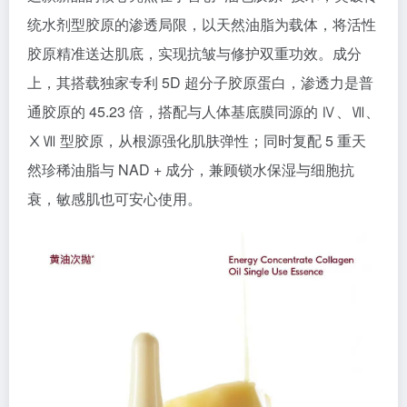
统水剂型胶原的渗透局限，以天然油脂为载体，将活性
胶原精准送达肌底，实现抗皱与修护双重功效。成分
上，其搭载独家专利 5D 超分子胶原蛋白，渗透力是普
通胶原的 45.23 倍，搭配与人体基底膜同源的 Ⅳ、Ⅶ、
ⅩⅦ 型胶原，从根源强化肌肤弹性；同时复配 5 重天
然珍稀油脂与 NAD + 成分，兼顾锁水保湿与细胞抗
衰，敏感肌也可安心使用。