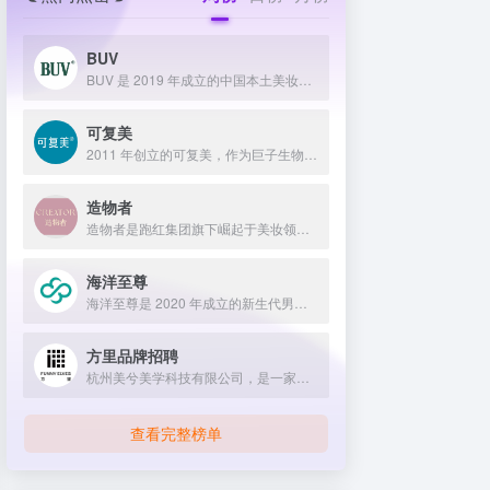
BUV
BUV 是 2019 年成立的中国本土美妆护肤品牌，以明星合作与抖音种草营销打开市场，联合专家研发超 20 项控油专利技术，凭借小绿泥洗面奶等明星单品构建全链路油皮护理矩阵，原料主打植物精粹，荣获国货控油洁面销量第一，在控油护肤赛道表现卓越。
可复美
2011 年创立的可复美，作为巨子生物旗下专业护理品牌，依托 “一中心四基地” 研发体系与范代娣教授科研团队，以重组胶原蛋白为核心成分，凭借 Human-like 重组胶原蛋白 C5HR 等技术，手握超 80 项国家发明专利，构建起含医疗器械、功效护肤等多元产品矩阵，通过医学背书、明星代言、线上线下推广，2024 年营收超 45 亿，在肌肤修护领域持续领航 。
造物者
造物者是跑红集团旗下崛起于美妆领域的品牌，凭借抖音平台明星同款营销、多元功效的精华软膜产品体系、持续的研发投入，在全网面膜市场占据 3.5% 份额，以优质原料和明星效应赢得超百万粉丝关注与可观销量。
海洋至尊
海洋至尊是 2020 年成立的新生代男士绿色护肤品牌，以中科院合作研发的蓝藻安诺因等海洋生物科技成分为核心，构建控油护肤为特色的全场景产品体系，凭借跨界联名、明星代言等营销破圈，蝉联天猫男士护肤销量榜首，致力于成为专研亚洲男士肌肤的国货领跑者。
方里品牌招聘
杭州美兮美学科技有限公司，是一家生于杭州，定位亚洲，服务全球...
查看完整榜单