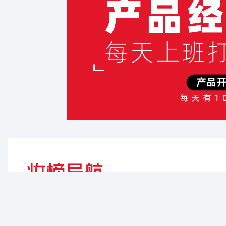
妆榜导航-美妆榜-是美妆行业全资源聚合导航网站，是美妆产品经
理和品牌市场部每天上班打开的第一个网站。这里有美妆产业链最
完整的信息入口，助力美妆从业者一站式获取行业信息资源。