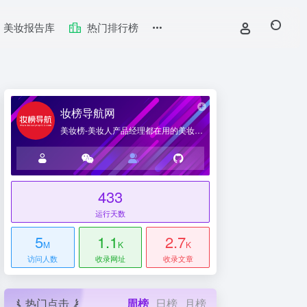
美妆报告库
热门排行榜
妆榜导航网
美妆榜-美妆人产品经理都在用的美妆产业导航网站
433
台
运行天数
5
1.1
2.7
M
K
K
访问人数
收录网址
收录文章
热门点击
周榜
日榜
月榜