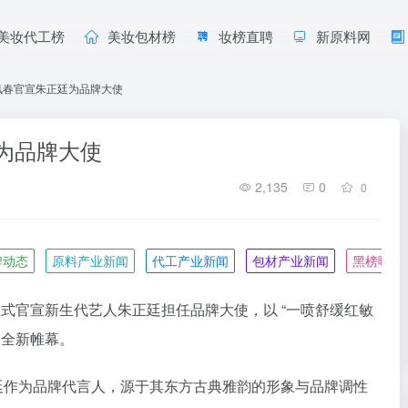
美妆代工榜
美妆包材榜
妆榜直聘
新原料网
凤春官宣朱正廷为品牌大使
为品牌大使
2,135
0
0
牌动态
原料产业新闻
代工产业新闻
包材产业新闻
黑榜曝光
凤春正式官宣新生代艺人朱正廷担任品牌大使，以 “一喷舒缓红敏
的全新帷幕。
朱正廷作为品牌代言人，源于其东方古典雅韵的形象与品牌调性