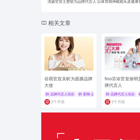
清扬官宣王楚钦为品牌代言人 以体育精神赋能头皮健康
相关文章
谷雨官宣吴昕为面膜品牌
fino芬浓官宣侯
大使
牌代言人
品牌代言人综合
新闻-品牌代言人
品牌代言人综合
# 谷雨
# 吴昕
2个月前
2个月前