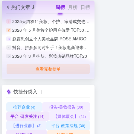
热门文章
周榜
月榜
日榜
2025天猫双11美妆、个护、家清成交进度排行榜
1
2026 年 5 月美妆个护用户偏爱 TOP50 榜单出炉
2
赵露思创立个人美妆品牌 ROSE AMIGO
3
抖音、拼多多同时出手！美妆电商迎来史上最严整治
4
2026 年 3 月护肤、彩妆热销品牌TOP20
5
查看完整榜单
快捷分类入口
推荐企业
报告-美妆报告
(4)
(30)
平台-研发关注
【媒体展会】
(14)
(42)
【进行业群】
平台-政策法规
(3)
(30)