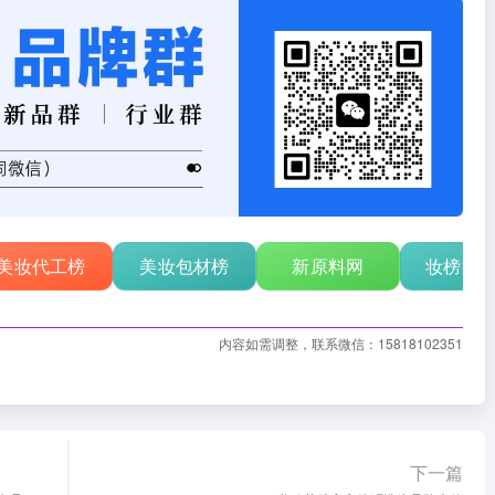
美妆代工榜
美妆包材榜
新原料网
妆榜行
内容如需调整，联系微信：15818102351
下一篇