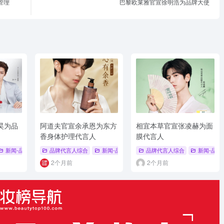
管理
巴黎欧莱雅官宣徐明浩为品牌大使
明昊为品
阿道夫官宣余承恩为东方
相宜本草官宣张凌赫为面
香身体护理代言人
膜代言人
# 面膜品牌大使
新闻-品牌代言人
品牌代言人综合
# 侯明昊
# 护发
# 个护品牌代言人
新闻-品牌代言人
品牌代言人综合
# 品牌代言人
# 个护品牌代
新闻-品牌
2个月前
2个月前