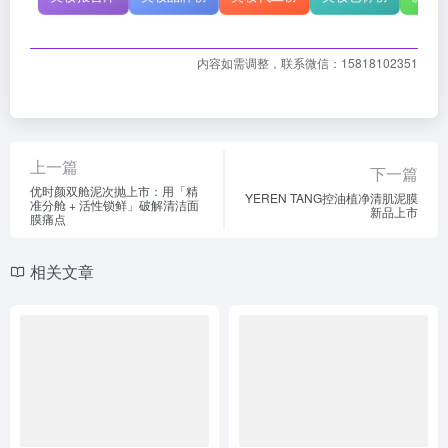
内容如需调整，联系微信：15818102351
上一篇
下一篇
优时颜双舱泥次抛上市：用「精
YEREN TANG控油植净清肌泥膜
准分舱 + 活性锁鲜」破解清洁面
新品上市
膜痛点
相关文章