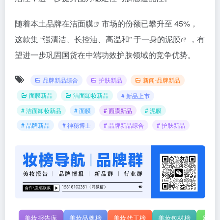
随着本土品牌在洁
面膜
市场的份额已攀升至 45%，
这款集 “强清洁、长控油、高温和” 于一身的
泥膜
，有
望进一步巩固国货在中端功效护肤领域的竞争优势。
品牌新品综合
护肤新品
新闻-品牌新品
面膜新品
洁面卸妆新品
# 新品上市
# 洁面卸妆新品
# 面膜
# 面膜新品
# 泥膜
# 品牌新品
# 神秘博士
# 品牌新品综合
# 护肤新品
美妆报告库
美妆品牌榜
美妆代工榜
美妆包材榜
新原