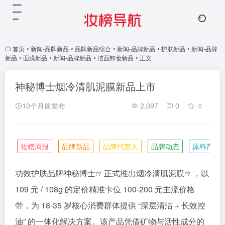
首页
•
新闻-品牌新品
•
品牌新品综合
•
新闻-品牌新品
•
护肤新品
•
新闻-品牌
新品
•
面膜新品
•
新闻-品牌新品
•
洁面卸妆新品
•
正文
神秘博士烟冷清肌泥膜新品上市
10个月前发布
2,097
0
0
妆榜周报
品牌新品
品牌代言人
品牌动态
原料产业
功效护肤品牌
神秘博士
正式推出烟冷清肌
泥膜
，以
109 元 / 108g 的定价精准卡位 100-200 元主流价格
带，为 18-35 岁核心消费群体提供 “深层清洁 + 长效控
油” 的一体化解决方案。该产品凭借矿物与活性成分的