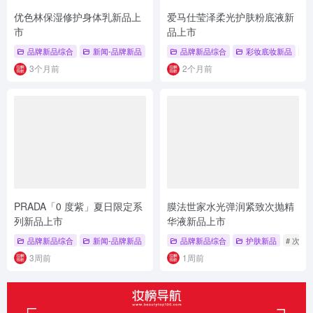
优色林保湿修护身体乳新品上
爱马仕莹泽柔光护肤粉底液新
市
品上市
品牌新品综合
新闻-品牌新品
# 身体乳
品牌新品综合
# 优色林
# 新品发布
彩妆底妆新品
#
3个月前
2个月前
PRADA「0 度紫」夏日限定系
膜法世家水光弹润紧致次抛精
列新品上市
华液新品上市
品牌新品综合
新闻-品牌新品
# 夏日限定
品牌新品综合
# 彩妆系列
# 0度紫
护肤新品
# 次抛
3周前
1周前