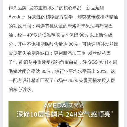
作为品牌 “发芯重塑系列” 的核心单品，新品延续
Aveda
标志性的植物配方哲学，却突破传统植萃精油
的功效局限：精选有机认证的摩洛哥坚果油与荷荷巴
油，经 – 40℃超低温萃取技术保留 98% 以上活性成
分，其中不饱和脂肪酸含量达 80%，可快速填补发丝因
染烫流失的脂质缺口；更创新添加三重 “发丝结构因
子”，能识别并重建受损的角蛋白链，经 SGS 实测 4 周
毛鳞片闭合率达 85%，较行业平均水平高出 20%。这
一配方设计精准匹配了市场中 45% 染烫受损发质人群
的核心诉求。