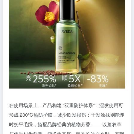
在使用场景上，产品构建 “双重防护体系”：湿发使用可
形成 230℃热防护膜，减少吹发损伤；干发涂抹则能即
时抚平毛躁，搭配品牌经典的植物芳香 —— 以薰衣草
与佛手柑为前调，雪松为基底，留香长达 6 小时，实现