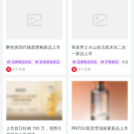
酵色第四代镜面唇釉新品上市
韩束男士火山岩洁面沐浴二合
一新品上市
品牌新品综合
彩妆底妆新品
# 彩妆底妆新品
品牌新品综合
# 镜面唇釉
护肤新品
# 持久不沾杯
# 品牌
3个月前
3个月前
上市首日狂销 700 万，强势引
RNTOU双层雪顶摇雾新品上市