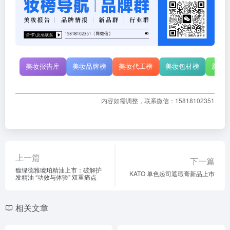
美妆报告库
美妆品牌榜
美妆代工榜
美妆包材榜
新原
内容如需调整，联系微信：15818102351
上一篇
下一篇
馥绿德雅琥珀精油上市：破解护
KATO 单色起司遮瑕膏新品上市
发精油 “功效与体验” 双重痛点
相关文章