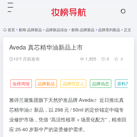
首页
•
新闻-品牌新品
•
品牌新品综合
•
新闻-品牌新品
•
品牌系列新品
•
正文
Aveda 真芯精华油新品上市
10个月前发布
1,955
0
0
妆榜周报
品牌新品
品牌代言人
品牌动态
原料产业
​雅诗兰黛集团旗下天然护发品牌
Aveda
近日推出真
芯
精华油
新品，以 298 元 / 50ml 的定价锚定中端专
业修护市场，凭借 “高活性植萃 + 场景化配方”，精准回
应 25-40 岁新中产的染烫修护需求。​