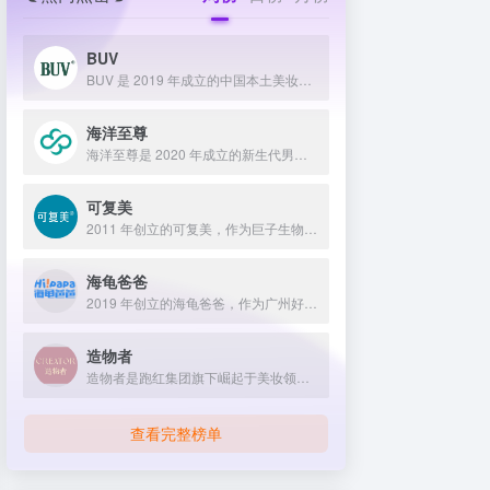
BUV
BUV 是 2019 年成立的中国本土美妆护肤品牌，以明星合作与抖音种草营销打开市场，联合专家研发超 20 项控油专利技术，凭借小绿泥洗面奶等明星单品构建全链路油皮护理矩阵，原料主打植物精粹，荣获国货控油洁面销量第一，在控油护肤赛道表现卓越。
海洋至尊
海洋至尊是 2020 年成立的新生代男士绿色护肤品牌，以中科院合作研发的蓝藻安诺因等海洋生物科技成分为核心，构建控油护肤为特色的全场景产品体系，凭借跨界联名、明星代言等营销破圈，蝉联天猫男士护肤销量榜首，致力于成为专研亚洲男士肌肤的国货领跑者。
可复美
2011 年创立的可复美，作为巨子生物旗下专业护理品牌，依托 “一中心四基地” 研发体系与范代娣教授科研团队，以重组胶原蛋白为核心成分，凭借 Human-like 重组胶原蛋白 C5HR 等技术，手握超 80 项国家发明专利，构建起含医疗器械、功效护肤等多元产品矩阵，通过医学背书、明星代言、线上线下推广，2024 年营收超 45 亿，在肌肤修护领域持续领航 。
海龟爸爸
2019 年创立的海龟爸爸，作为广州好肌肤科技有限公司旗下品牌，秉持 “用科学守护儿童健康肌” 理念，聚焦儿童抗光损护肤领域，组建专业团队并打造羲和实验室，以产学研合作实现持续创新，推出涵盖防晒、洁面、保湿等多系列产品，采用天然植物成分与严格筛选标准，销售业绩强劲，线上线下渠道广泛，荣获多项国际认证，已成为亚洲领先的儿童护肤品牌。
造物者
造物者是跑红集团旗下崛起于美妆领域的品牌，凭借抖音平台明星同款营销、多元功效的精华软膜产品体系、持续的研发投入，在全网面膜市场占据 3.5% 份额，以优质原料和明星效应赢得超百万粉丝关注与可观销量。
查看完整榜单