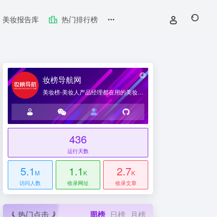
美妆报告库
热门排行榜
妆榜导航网
美妆榜-美妆人产品经理都在用的美妆产业导航网站
436
台
运行天数
5.1
1.1
2.7
M
K
K
访问人数
收录网址
收录文章
热门点击
周榜
日榜
月榜