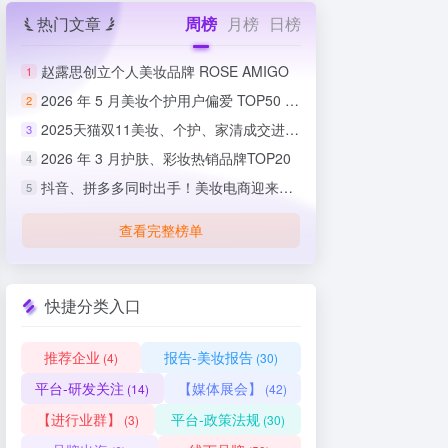
热门文章
周榜
月榜
日榜
赵露思创立个人美妆品牌 ROSE AMIGO
1
2026 年 5 月美妆个护用户偏爱 TOP50 榜单出炉
2
2025天猫双11美妆、个护、家清成交进度排行榜
3
2026 年 3 月护肤、彩妆热销品牌TOP20
4
抖音、拼多多同时出手！美妆电商迎来史上最严整治
5
查看完整榜单
快捷分类入口
推荐企业
报告-美妆报告
(4)
(30)
平台-研发关注
【媒体展会】
(14)
(42)
【进行业群】
平台-政策法规
(3)
(30)