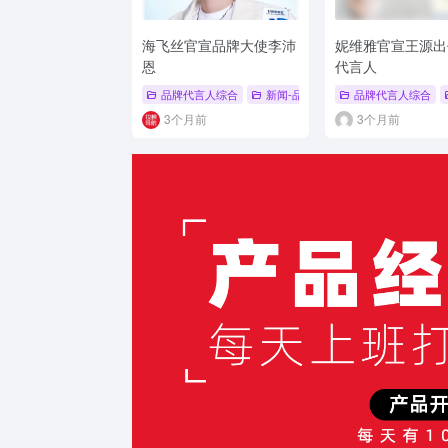
海飞丝官宣品牌大使李沛
妮维雅官宣王源出
恩
代言人
品牌代言人综合
新闻-品牌代言人
品牌代言人综合
# 品牌代言人
#
3个月前
3个月前