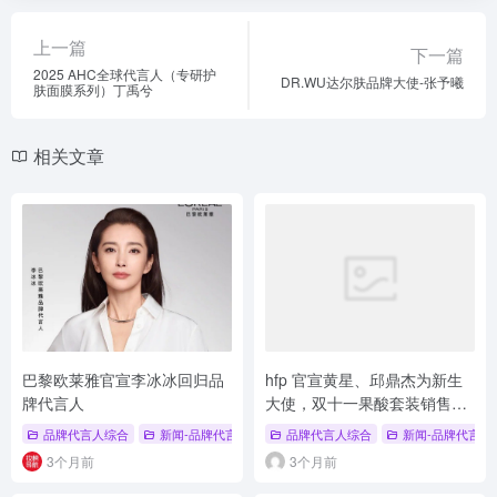
上一篇
下一篇
2025 AHC全球代言人（专研护
DR.WU达尔肤品牌大使-张予曦
肤面膜系列）丁禹兮
相关文章
巴黎欧莱雅官宣李冰冰回归品
hfp 官宣黄星、邱鼎杰为新生
牌代言人
大使，双十一果酸套装销售破
千万
品牌代言人综合
新闻-品牌代言人
# 品牌代言人
品牌代言人综合
# 巴黎欧雅
新闻-品牌代言人
# 李冰冰
3个月前
3个月前