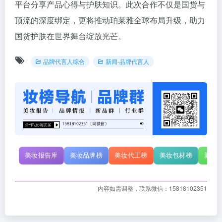
平台分享产品心得与护肤知识。此次合作不仅是国货与
顶流的深度绑定，更将推动珀莱雅全球布局升级，助力
国货护肤在世界舞台绽放光芒。
品牌代言人综合
新闻-品牌代言人
美妆报告库
美妆品牌榜
美妆代工榜
美妆包材榜
新原
内容如需调整，联系微信：15818102351