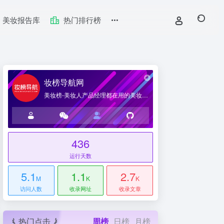
美妆报告库
热门排行榜
妆榜导航网
美妆榜-美妆人产品经理都在用的美妆产业导航网站
436
台
运行天数
5.1
1.1
2.7
M
K
K
访问人数
收录网址
收录文章
热门点击
周榜
日榜
月榜