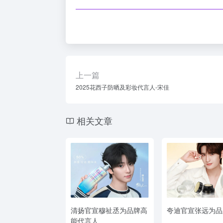
上一篇
2025花西子防晒及彩妆代言人-宋佳
相关文章
清扬官宣穆祉丞为品牌高
夸迪官宣张远为品
能代言人