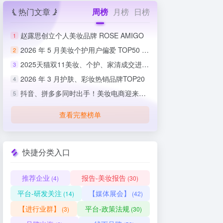
热门文章
周榜
月榜
日榜
赵露思创立个人美妆品牌 ROSE AMIGO
1
2026 年 5 月美妆个护用户偏爱 TOP50 榜单出炉
2
2025天猫双11美妆、个护、家清成交进度排行榜
3
2026 年 3 月护肤、彩妆热销品牌TOP20
4
抖音、拼多多同时出手！美妆电商迎来史上最严整治
5
查看完整榜单
快捷分类入口
推荐企业
报告-美妆报告
(4)
(30)
平台-研发关注
【媒体展会】
(14)
(42)
【进行业群】
平台-政策法规
(3)
(30)