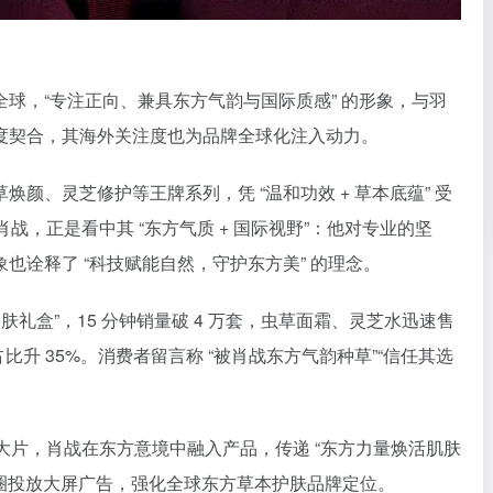
球，“专注正向、兼具东方气韵与国际质感” 的形象，与羽
度契合，其海外关注度也为品牌全球化注入动力。​
颜、灵芝修护等王牌系列，凭 “温和功效 + 草本底蕴” 受
肖战，正是看中其 “东方气质 + 国际视野”：他对专业的坚
诠释了 “科技赋能自然，守护东方美” 的理念。​
肤礼盒”，15 分钟销量破 4 万套，虫草面霜、灵芝水迅速售
比升 35%。消费者留言称 “被肖战东方气韵种草”“信任其选
拍大片，肖战在东方意境中融入产品，传递 “东方力量焕活肌肤
商圈投放大屏广告，强化全球东方草本护肤品牌定位。​