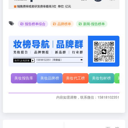
报告榜单综合
品牌榜单
新闻-报告榜单
美妆报告库
美妆品牌榜
美妆代工榜
美妆包材榜
新原
内容如需调整，联系微信：15818102351