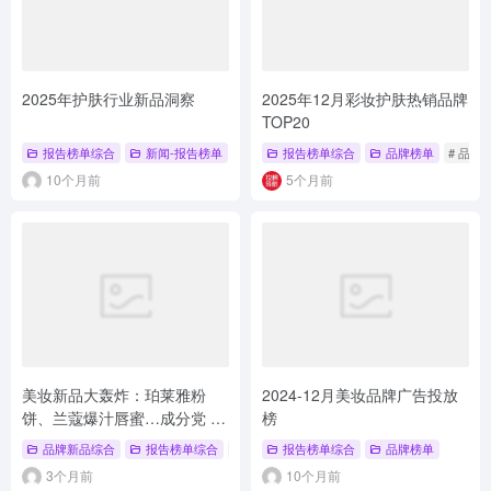
2025年护肤行业新品洞察
2025年12月彩妆护肤热销品牌
TOP20
报告榜单综合
新闻-报告榜单
报告榜单综合
品牌榜单
# 品牌
10个月前
5个月前
美妆新品大轰炸：珀莱雅粉
2024-12月美妆品牌广告投放
饼、兰蔻爆汁唇蜜…成分党 &
榜
颜值控速收藏
品牌新品综合
报告榜单综合
# 新品上市
报告榜单综合
# 品牌系列新品
品牌榜单
# 品牌新品
3个月前
10个月前