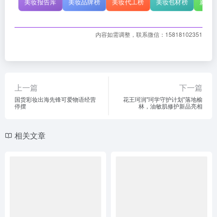
美妆报告库
美妆品牌榜
美妆代工榜
美妆包材榜
新原
内容如需调整，联系微信：15818102351
上一篇
下一篇
国货彩妆出海先锋可爱物语经营
花王珂润"珂学守护计划"落地榆
停摆
林，油敏肌修护新品亮相
相关文章