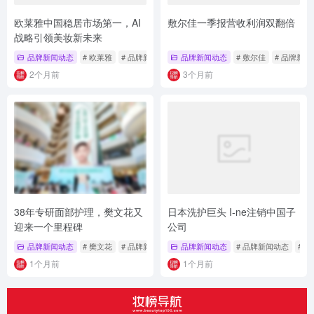
欧莱雅中国稳居市场第一，AI
敷尔佳一季报营收利润双翻倍
战略引领美妆新未来
品牌新闻动态
# 欧莱雅
# 品牌新闻动态
品牌新闻动态
# 敷尔佳
# 品牌新
2个月前
3个月前
38年专研面部护理，樊文花又
日本洗护巨头 I-ne注销中国子
迎来一个里程碑
公司
品牌新闻动态
# 樊文花
# 品牌新闻动态
品牌新闻动态
# 面部护理
# 品牌新闻动态
# 
1个月前
1个月前