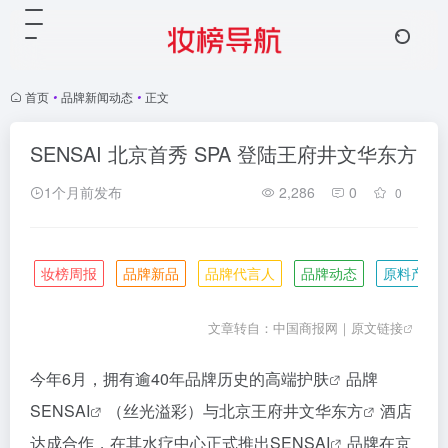
首页
•
品牌新闻动态
•
正文
SENSAI 北京首秀 SPA 登陆王府井文华东方
1个月前发布
2,286
0
0
妆榜周报
品牌新品
品牌代言人
品牌动态
原料产业
文章转自：
中国商报网｜
原文链接
今年6月，拥有逾40年品牌历史的
高端护肤
品牌
SENSAI
（丝光溢彩）与北京
王府井文华东方
酒店
达成合作，在其水疗中心正式推出
SENSAI
品牌在京