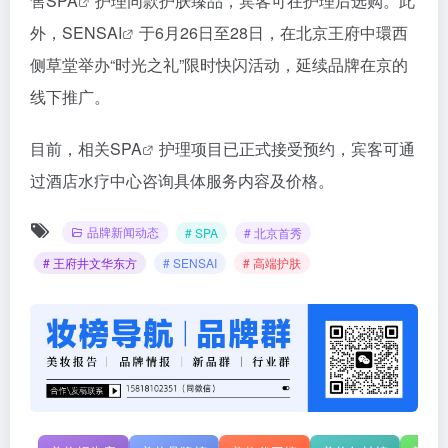
售
SPA
护理同款护肤臻品，宾客可在护理后选购。此
外，
SENSAI
于6月26日至28日，在北京王府中環西
侧草堂举办“时光之礼”限时快闪活动，延续品牌在京的
线下推广。
目前，相关
SPA
护理项目已正式接受预约，宾客可通
过酒店水疗中心咨询具体服务内容及价格。
品牌新闻动态
# SPA
# 北京首秀
# 王府井文华东方
# SENSAI
# 高端护肤