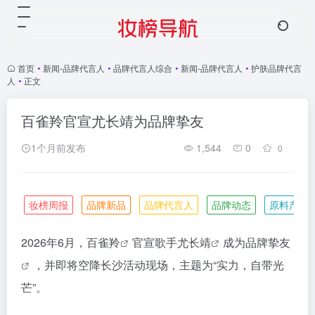
首页
•
新闻-品牌代言人
•
品牌代言人综合
•
新闻-品牌代言人
•
护肤品牌代言
人
•
正文
百雀羚官宣尤长靖为品牌挚友
1个月前发布
1,544
0
0
妆榜周报
品牌新品
品牌代言人
品牌动态
原料产业
2026
年
6
月，
百雀羚
官宣歌手
尤长靖
成为
品牌挚友
，并即将空降长沙活动现场，主题为“实力，自带光
芒”
。