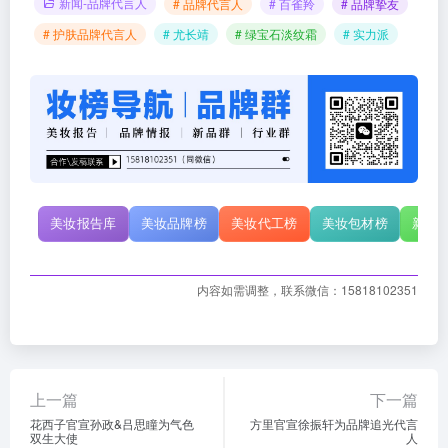
新闻-品牌代言人
# 品牌代言人
# 百雀羚
# 品牌挚友
# 护肤品牌代言人
# 尤长靖
# 绿宝石淡纹霜
# 实力派
美妆报告库
美妆品牌榜
美妆代工榜
美妆包材榜
新原
内容如需调整，联系微信：15818102351
上一篇
下一篇
花西子官宣孙政&吕思瞳为气色
方里官宣徐振轩为品牌追光代言
双生大使
人