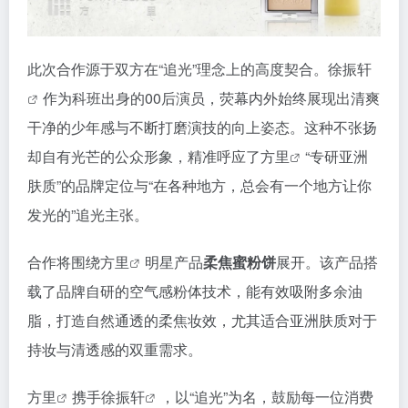
此次合作源于双方在“追光”理念上的高度契合。
徐振轩
作为科班出身的00后演员，荧幕内外始终展现出清爽
干净的少年感与不断打磨演技的向上姿态
。这种不张扬
却自有光芒的公众形象，精准呼应了
方里
“专研亚洲
肤质”的品牌定位与“在各种地方，总会有一个地方让你
发光的”追光主张
。
合作将围绕
方里
明星产品
柔焦蜜粉饼
展开。该产品搭
载了品牌自研的空气感粉体技术，能有效吸附多余油
脂，打造自然通透的柔焦妆效，尤其适合亚洲肤质对于
持妆与清透感的双重需求。
方里
携手
徐振轩
，以“追光”为名，鼓励每一位消费