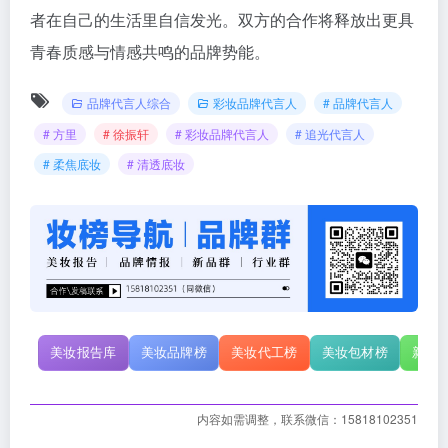
者在自己的生活里自信发光。双方的合作将释放出更具
青春质感与情感共鸣的品牌势能。
品牌代言人综合
彩妆品牌代言人
# 品牌代言人
# 方里
# 徐振轩
# 彩妆品牌代言人
# 追光代言人
# 柔焦底妆
# 清透底妆
美妆报告库
美妆品牌榜
美妆代工榜
美妆包材榜
新原
内容如需调整，联系微信：15818102351