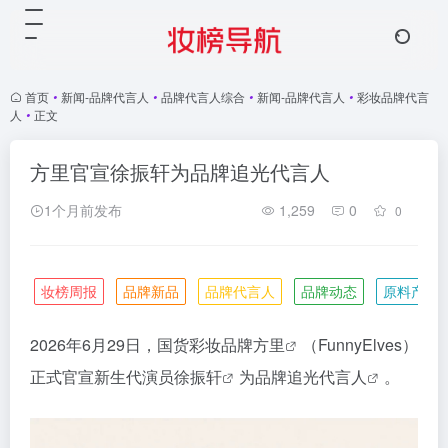
首页
•
新闻-品牌代言人
•
品牌代言人综合
•
新闻-品牌代言人
•
彩妆品牌代言
人
•
正文
方里官宣徐振轩为品牌追光代言人
1个月前发布
1,259
0
0
妆榜周报
品牌新品
品牌代言人
品牌动态
原料产业
2026年6月29日，国货彩妆品牌
方里
（FunnyElves）
正式官宣新生代演员
徐振轩
为品牌
追光代言人
。