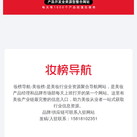
妆榜导航-美妆榜-是美妆行业全资源聚合导航网站，是美妆
产品经理和品牌市场部每天上班打开的第一个网站。这里有
美妆产业链最完整的信息入口，助力美妆从业者一站式获取
行业信息资源。
品牌/供应链可联系入驻网站
发稿/入驻联系：15818102351