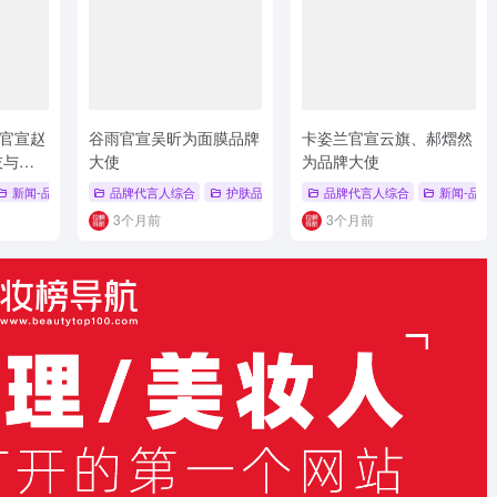
官宣赵
谷雨官宣吴昕为面膜品牌
卡姿兰官宣云旗、郝熠然
技与文
大使
为品牌大使
 韩束
新闻-品牌代言人
# 刘浩存
品牌代言人综合
护肤品牌代言人
品牌代言人综合
# 面膜品牌大使
# 紧致焕采
新闻-品牌
3个月前
3个月前