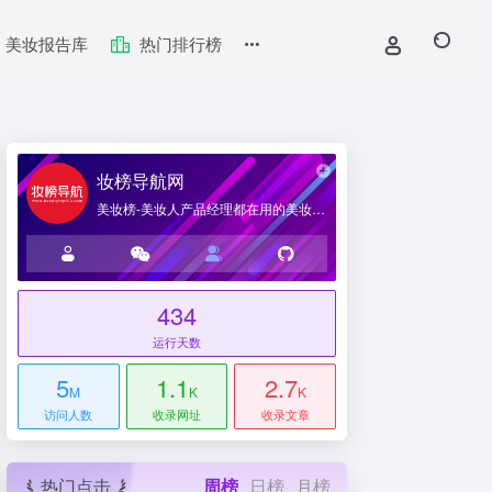
美妆报告库
热门排行榜
妆榜导航网
美妆榜-美妆人产品经理都在用的美妆产业导航网站
434
台
运行天数
5
1.1
2.7
M
K
K
访问人数
收录网址
收录文章
热门点击
周榜
日榜
月榜