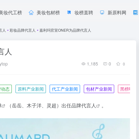
美妆代工榜
美妆包材榜
妆榜直聘
新原料网
言人
•
彩妆品牌代言人
•
嘉利玛官宣ONER为品牌代言人
言人
ytop
1,185
0
0
牌动态
原料产业新闻
代工产业新闻
包材产业新闻
黑榜曝光
R
（岳岳、木子洋、灵超）出任
品牌代言人
。