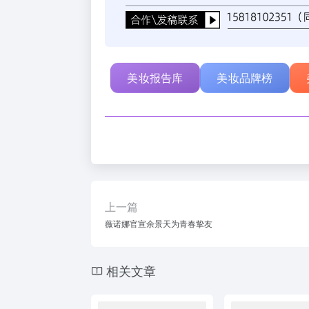
美妆报告库
美妆品牌榜
上一篇
薇诺娜官宣余景天为青春挚友
相关文章