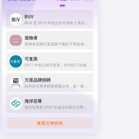
BUV
BUV 是 2019 年成立的中国本土美妆护肤品牌，以明星合作与抖音种草营销打开市场，联合专家研发超 20 项控油专利技术，凭借小绿泥洗面奶等明星单品构建全链路油皮护理矩阵，原料主打植物精粹，荣获国货控油洁面销量第一，在控油护肤赛道表现卓越。
造物者
造物者是跑红集团旗下崛起于美妆领域的品牌，凭借抖音平台明星同款营销、多元功效的精华软膜产品体系、持续的研发投入，在全网面膜市场占据 3.5% 份额，以优质原料和明星效应赢得超百万粉丝关注与可观销量。
可复美
2011 年创立的可复美，作为巨子生物旗下专业护理品牌，依托 “一中心四基地” 研发体系与范代娣教授科研团队，以重组胶原蛋白为核心成分，凭借 Human-like 重组胶原蛋白 C5HR 等技术，手握超 80 项国家发明专利，构建起含医疗器械、功效护肤等多元产品矩阵，通过医学背书、明星代言、线上线下推广，2024 年营收超 45 亿，在肌肤修护领域持续领航 。
方里品牌招聘
杭州美兮美学科技有限公司，是一家生于杭州，定位亚洲，服务全球...
海洋至尊
海洋至尊是 2020 年成立的新生代男士绿色护肤品牌，以中科院合作研发的蓝藻安诺因等海洋生物科技成分为核心，构建控油护肤为特色的全场景产品体系，凭借跨界联名、明星代言等营销破圈，蝉联天猫男士护肤销量榜首，致力于成为专研亚洲男士肌肤的国货领跑者。
查看完整榜单