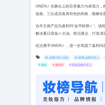
ONER
在舞台上的百变魅力与表现力，
妆效。三位成员各具特色的风格，能够全
合作主推产品为嘉利玛“
金币粉饼
”
。该
解决夏日
底妆
出油、暗沉痛点，打造清
此次携手
ONER
，进一步巩固了嘉利玛
品牌代言人综合
新闻-品牌代言人
# 底妆
# 嘉利玛
# 彩妆品牌代言人