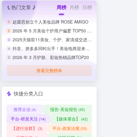
热门文章
周榜
月榜
日榜
赵露思创立个人美妆品牌 ROSE AMIGO
1
2026 年 5 月美妆个护用户偏爱 TOP50 榜单出炉
2
2025天猫双11美妆、个护、家清成交进度排行榜
3
抖音、拼多多同时出手！美妆电商迎来史上最严整治
4
2026 年 3 月护肤、彩妆热销品牌TOP20
5
查看完整榜单
快捷分类入口
推荐企业
报告-美妆报告
(4)
(30)
平台-研发关注
【媒体展会】
(14)
(42)
【进行业群】
平台-政策法规
(3)
(30)