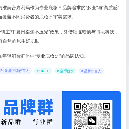
精准契合嘉利玛作为专业
底妆
品牌追求的“多变”与“高质感”
面覆盖不同消费者的
底妆
审美需求。
粉饼主打“夏日柔焦不压光”效果，凭借细腻粉质与持妆科技，
透自然的原生好肌肤。
在年轻消费群体中“专业
底妆
”的品牌认知。
彩妆品牌代言人
# ONER
# 金币粉饼
# 品牌代言人