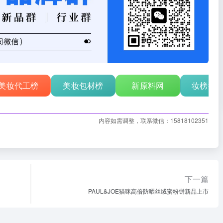
美妆代工榜
美妆包材榜
新原料网
妆榜行
内容如需调整，联系微信：15818102351
下一篇
PAUL&JOE猫咪高倍防晒丝绒蜜粉饼新品上市