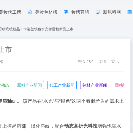
美妆代工榜
美妆包材榜
妆榜直聘
新原料网
彩妆底妆新品
•
卡姿兰锁色水光弹唇釉新品上市
上市
op
3,104
0
0
牌动态
原料产业新闻
代工产业新闻
包材产业新闻
黑榜曝光
弹唇釉
。
该产品在“水光”与“锁色”这两个看似矛盾的需求上
觉上撑起唇部、淡化唇纹，配合
动态高折光科技
增强饱满水