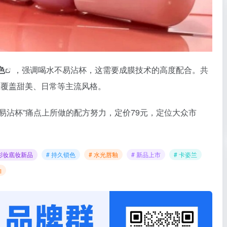
色
，强调喝水不易沾杯，这需要成膜技术的高度配合。共
准覆盖甜美、日常等主流风格。
易沾杯”痛点上所做的配方努力
，定价79元，
定位大众市
彩妆底妆新品
# 持久锁色
# 水光唇釉
# 新品上市
# 卡姿兰
釉