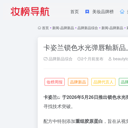
首页
美妆品牌榜
首页
•
新闻-品牌新品
•
品牌新品综合
•
新闻-品牌新品
•
卡姿兰锁色水光弹唇釉新品
品牌新品综合
2个月前发布
beautyt
妆榜周报
品牌新品
品牌代言人
品
卡姿兰
于2026年5月26日推出
锁色水光
寻找技术突破。
配方中特别添加
重组胶原蛋白
，旨在从视