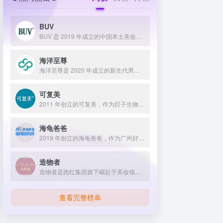
BUV
BUV 是 2019 年成立的中国本土美妆护肤品牌，以明星合作与抖音种草营销打开市场，联合专家研发超 20 项控油专利技术，凭借小绿泥洗面奶等明星单品构建全链路油皮护理矩阵，原料主打植物精粹，荣获国货控油洁面销量第一，在控油护肤赛道表现卓越。
海洋至尊
海洋至尊是 2020 年成立的新生代男士绿色护肤品牌，以中科院合作研发的蓝藻安诺因等海洋生物科技成分为核心，构建控油护肤为特色的全场景产品体系，凭借跨界联名、明星代言等营销破圈，蝉联天猫男士护肤销量榜首，致力于成为专研亚洲男士肌肤的国货领跑者。
可复美
2011 年创立的可复美，作为巨子生物旗下专业护理品牌，依托 “一中心四基地” 研发体系与范代娣教授科研团队，以重组胶原蛋白为核心成分，凭借 Human-like 重组胶原蛋白 C5HR 等技术，手握超 80 项国家发明专利，构建起含医疗器械、功效护肤等多元产品矩阵，通过医学背书、明星代言、线上线下推广，2024 年营收超 45 亿，在肌肤修护领域持续领航 。
海龟爸爸
2019 年创立的海龟爸爸，作为广州好肌肤科技有限公司旗下品牌，秉持 “用科学守护儿童健康肌” 理念，聚焦儿童抗光损护肤领域，组建专业团队并打造羲和实验室，以产学研合作实现持续创新，推出涵盖防晒、洁面、保湿等多系列产品，采用天然植物成分与严格筛选标准，销售业绩强劲，线上线下渠道广泛，荣获多项国际认证，已成为亚洲领先的儿童护肤品牌。
造物者
造物者是跑红集团旗下崛起于美妆领域的品牌，凭借抖音平台明星同款营销、多元功效的精华软膜产品体系、持续的研发投入，在全网面膜市场占据 3.5% 份额，以优质原料和明星效应赢得超百万粉丝关注与可观销量。
查看完整榜单