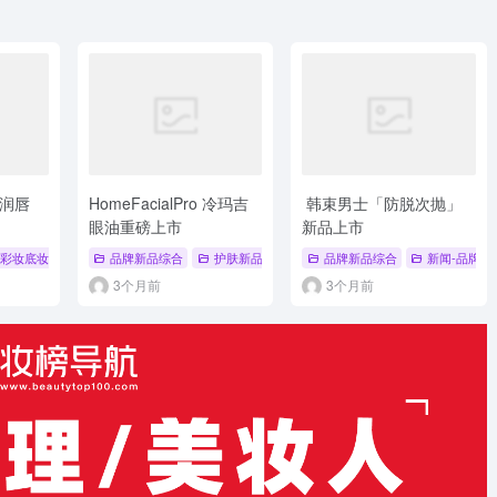
色润唇
HomeFacialPro 冷玛吉
韩束男士「防脱次抛」
眼油重磅上市
新品上市
妆
彩妆底妆新品
# 唇釉
# 唇膏
品牌新品综合
# 新品发布
# NARS
护肤新品
# 品牌新品综合
品牌新品综合
# 护肤新品
新闻-品牌新
# 眼部新
3个月前
3个月前