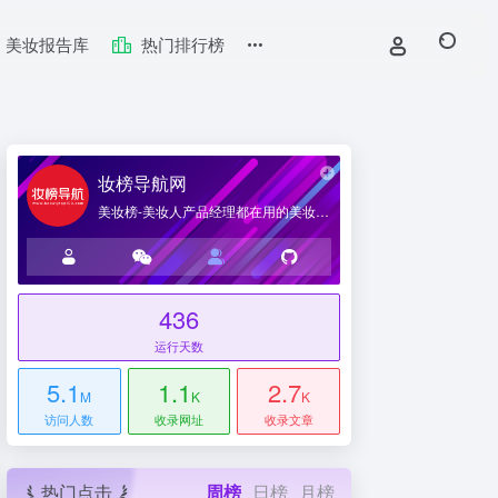
美妆报告库
热门排行榜
妆榜导航网
美妆榜-美妆人产品经理都在用的美妆产业导航网站
436
台
运行天数
5.1
1.1
2.7
M
K
K
访问人数
收录网址
收录文章
热门点击
周榜
日榜
月榜