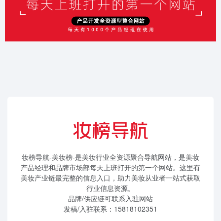
妆榜导航-美妆榜-是美妆行业全资源聚合导航网站，是美妆
产品经理和品牌市场部每天上班打开的第一个网站。这里有
美妆产业链最完整的信息入口，助力美妆从业者一站式获取
行业信息资源。
品牌/供应链可联系入驻网站
发稿/入驻联系：15818102351