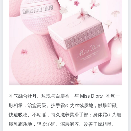
香气融合牡丹、玫瑰与白麝香，与
Miss Dior
香氛一
脉相承，治愈高级。
护手霜
为丝绒质地，触肤即融、
快速吸收、不粘腻，持久滋养柔滑手部；
身体霜
为细
腻乳霜质地，轻柔沁润、深层润养、改善干燥粗糙。