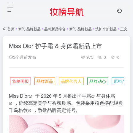
首页
•
新闻-品牌新品
•
品牌新品综合
•
新闻-品牌新品
•
洗护个护新品
•
正文
Miss Dior 护手霜 & 身体霜新品上市
3个月前发布
975
0
0
妆榜周报
品牌新品
品牌代言人
品牌动态
原料产业
Miss Dior
于 2026 年 5 月推出
护手霜
与
身体霜
，延续高定美学与香氛质感。包装采用粉色搭配经典
千鸟格纹
，致敬品牌高定符号。