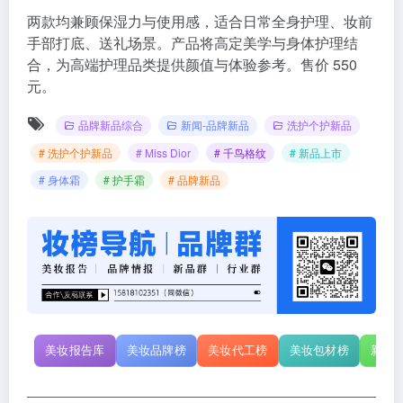
两款均兼顾保湿力与使用感，适合日常全身护理、妆前
手部打底、送礼场景。产品将高定美学与身体护理结
合，为高端护理品类提供颜值与体验参考。售价 550
元。
品牌新品综合
新闻-品牌新品
洗护个护新品
# 洗护个护新品
# Miss Dior
# 千鸟格纹
# 新品上市
# 身体霜
# 护手霜
# 品牌新品
美妆报告库
美妆品牌榜
美妆代工榜
美妆包材榜
新原