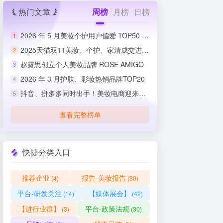
热门文章
周榜
月榜
日榜
2026 年 5 月美妆个护用户偏爱 TOP50 榜单出炉
1
2025天猫双11美妆、个护、家清成交进度排行榜
2
赵露思创立个人美妆品牌 ROSE AMIGO
3
2026 年 3 月护肤、彩妆热销品牌TOP20
4
抖音、拼多多同时出手！美妆电商迎来史上最严整治
5
查看完整榜单
快捷分类入口
推荐企业
报告-美妆报告
(4)
(30)
平台-研发关注
【媒体展会】
(14)
(42)
【进行业群】
平台-政策法规
(3)
(30)