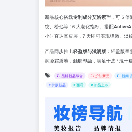
新品核心搭载
专利成分艾洛素™
，可 5 
纹、松弛等 16 大老化指标。搭配
Activ
小时直达真皮层，7 天即可实现弹嫩、淡
产品同步推出
轻盈版与滋润版
：轻盈版呈
润凝霜质地，触肤即融，满足干皮 / 混干
品牌新品综合
护肤新品
新闻-
# 护肤新品
# 面霜
# 新品上市