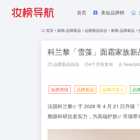
首页
美妆品牌榜
首页
•
新闻-品牌新品
•
品牌新品综合
•
新闻-品牌新品
•
科兰黎「雪藻」面霜家族新
品牌新品综合
4个月前发布
beautyt
妆榜周报
品牌新品
品牌代言人
品
法国
科兰黎
于 2026 年 4 月 21 日升
胞级科研抗老实力，为高端
护肤
市场带