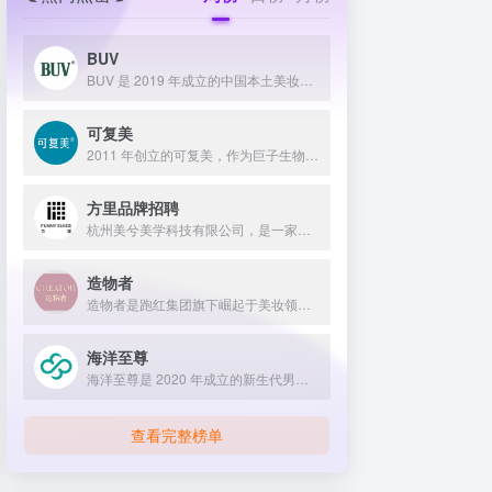
BUV
BUV 是 2019 年成立的中国本土美妆护肤品牌，以明星合作与抖音种草营销打开市场，联合专家研发超 20 项控油专利技术，凭借小绿泥洗面奶等明星单品构建全链路油皮护理矩阵，原料主打植物精粹，荣获国货控油洁面销量第一，在控油护肤赛道表现卓越。
可复美
2011 年创立的可复美，作为巨子生物旗下专业护理品牌，依托 “一中心四基地” 研发体系与范代娣教授科研团队，以重组胶原蛋白为核心成分，凭借 Human-like 重组胶原蛋白 C5HR 等技术，手握超 80 项国家发明专利，构建起含医疗器械、功效护肤等多元产品矩阵，通过医学背书、明星代言、线上线下推广，2024 年营收超 45 亿，在肌肤修护领域持续领航 。
方里品牌招聘
杭州美兮美学科技有限公司，是一家生于杭州，定位亚洲，服务全球...
造物者
造物者是跑红集团旗下崛起于美妆领域的品牌，凭借抖音平台明星同款营销、多元功效的精华软膜产品体系、持续的研发投入，在全网面膜市场占据 3.5% 份额，以优质原料和明星效应赢得超百万粉丝关注与可观销量。
海洋至尊
海洋至尊是 2020 年成立的新生代男士绿色护肤品牌，以中科院合作研发的蓝藻安诺因等海洋生物科技成分为核心，构建控油护肤为特色的全场景产品体系，凭借跨界联名、明星代言等营销破圈，蝉联天猫男士护肤销量榜首，致力于成为专研亚洲男士肌肤的国货领跑者。
查看完整榜单