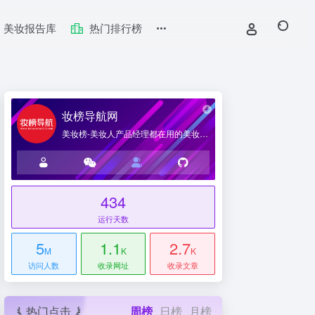
美妆报告库
热门排行榜
妆榜导航网
美妆榜-美妆人产品经理都在用的美妆产业导航网站
434
台
运行天数
5
1.1
2.7
M
K
K
访问人数
收录网址
收录文章
热门点击
周榜
日榜
月榜