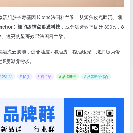
倍激活肌肤长寿基因 Klotho法国科兰黎，从源头攻克暗沉、细
eAnchor® 细胞级锚点渗透科技
，成分渗透效率提升 390%，8
纹、透亮的显著效果法国科兰黎。
雪融流云质地，适合油皮 / 混油皮，控油哑光；滋润版为奢
皮深度滋养需求。
品牌新品
# 护肤
# 科兰黎
# 品牌新品
# 品牌新品综合