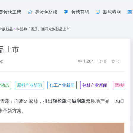
美妆代工榜
美妆包材榜
妆榜直聘
新原料网
护肤新品
•
科兰黎「雪藻」面霜家族新品上市
品上市
op
1,264
0
0
牌动态
原料产业新闻
代工产业新闻
包材产业新闻
黑榜曝光
级「雪藻」
面霜
家族，推出
轻盈版
与
滋润版
双质地产品，以细
来革新方案。