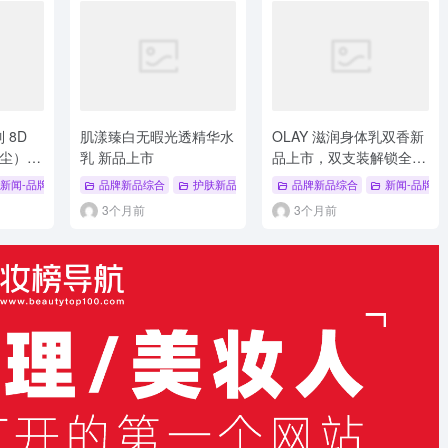
 8D
肌漾臻白无暇光透精华水
OLAY 滋润身体乳双香新
尘）新
乳 新品上市
品上市，双支装解锁全身
柔润
 焕亮保湿
新闻-品牌新品
# 双面棉片
# 新品上市
品牌新品综合
# 洗衣凝珠
护肤新品
# 香Pro系列
# 品牌新品
品牌新品综合
# 肌漾
# 品牌新品综合
新闻-品牌新
3个月前
3个月前