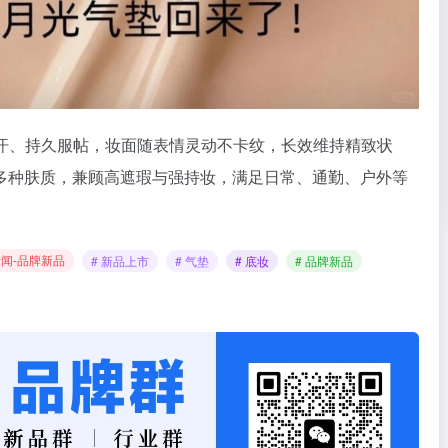
防汗、持久服帖，妆面随表情灵动不卡纹，长效维持精致状
多种肤质，兼顾高遮瑕与强持妆，满足日常、通勤、户外等
。
闻-品牌新品
# 新品上市
# 气垫
# 底妆
# 品牌新品