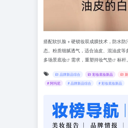
搭配软扒脸 + 硬锁妆双成膜技术，防水
态。粉质细腻透气，适合油皮、混油皮等
多场景
底妆
需求，重塑持妆
气垫
标杆
品牌新品综合
彩妆底妆新品
新
# 阿玛尼
# 品牌新品综合
# 彩妆底妆新品