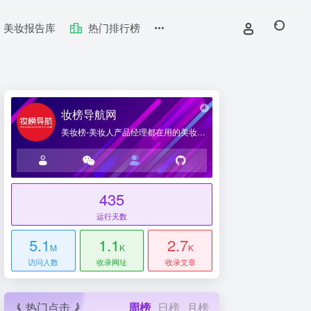
美妆报告库
热门排行榜
妆榜导航网
美妆榜-美妆人产品经理都在用的美妆产业导航网站
435
台
运行天数
5.1
1.1
2.7
M
K
K
访问人数
收录网址
收录文章
热门点击
周榜
日榜
月榜