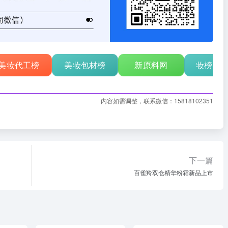
美妆代工榜
美妆包材榜
新原料网
妆榜行
内容如需调整，联系微信：15818102351
下一篇
百雀羚双仓精华粉霜新品上市