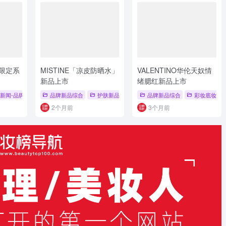
 限定系
MISTINE「凉皮防晒水」
VALENTINO华伦天奴情
新品上市
绪腮红新品上市
# 舒缓修护
新闻-品牌新品
# 彩妆底妆新品
品牌新品综合
# 彩妆新品
护肤新品
# 黑磁PINK限定
# 防晒新品
品牌新品综合
# 凉皮防晒水
彩妆底妆新
# 沁凉防晒
2个月前
3个月前