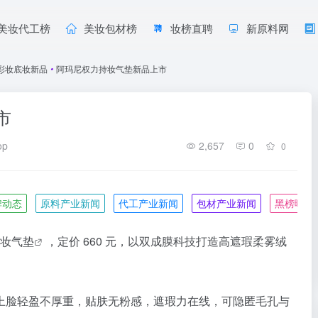
美妆代工榜
美妆包材榜
妆榜直聘
新原料网
彩妆底妆新品
•
阿玛尼权力持妆气垫新品上市
市
op
2,657
0
0
牌动态
原料产业新闻
代工产业新闻
包材产业新闻
黑榜曝光
持妆
气垫
，定价 660 元，以双成膜科技打造高遮瑕柔雾绒
上脸轻盈不厚重，贴肤无粉感，遮瑕力在线，可隐匿毛孔与