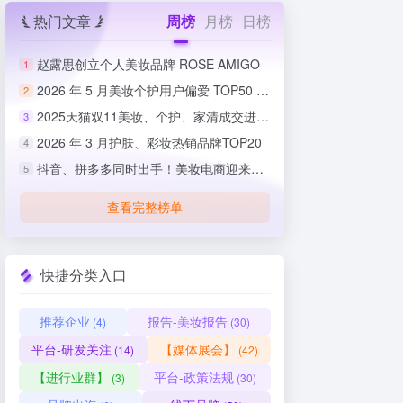
热门文章
周榜
月榜
日榜
赵露思创立个人美妆品牌 ROSE AMIGO
1
2026 年 5 月美妆个护用户偏爱 TOP50 榜单出炉
2
2025天猫双11美妆、个护、家清成交进度排行榜
3
2026 年 3 月护肤、彩妆热销品牌TOP20
4
抖音、拼多多同时出手！美妆电商迎来史上最严整治
5
查看完整榜单
快捷分类入口
推荐企业
报告-美妆报告
(4)
(30)
平台-研发关注
【媒体展会】
(14)
(42)
【进行业群】
平台-政策法规
(3)
(30)