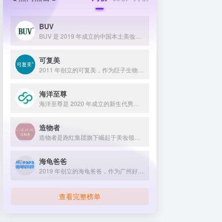
BUV
BUV 是 2019 年成立的中国本土美妆护肤品牌，以明星合作与抖音种草营销打开市场，联合专家研发超 20 项控油专利技术，凭借小绿泥洗面奶等明星单品构建全链路油皮护理矩阵，原料主打植物精粹，荣获国货控油洁面销量第一，在控油护肤赛道表现卓越。
可复美
2011 年创立的可复美，作为巨子生物旗下专业护理品牌，依托 “一中心四基地” 研发体系与范代娣教授科研团队，以重组胶原蛋白为核心成分，凭借 Human-like 重组胶原蛋白 C5HR 等技术，手握超 80 项国家发明专利，构建起含医疗器械、功效护肤等多元产品矩阵，通过医学背书、明星代言、线上线下推广，2024 年营收超 45 亿，在肌肤修护领域持续领航 。
海洋至尊
海洋至尊是 2020 年成立的新生代男士绿色护肤品牌，以中科院合作研发的蓝藻安诺因等海洋生物科技成分为核心，构建控油护肤为特色的全场景产品体系，凭借跨界联名、明星代言等营销破圈，蝉联天猫男士护肤销量榜首，致力于成为专研亚洲男士肌肤的国货领跑者。
造物者
造物者是跑红集团旗下崛起于美妆领域的品牌，凭借抖音平台明星同款营销、多元功效的精华软膜产品体系、持续的研发投入，在全网面膜市场占据 3.5% 份额，以优质原料和明星效应赢得超百万粉丝关注与可观销量。
海龟爸爸
2019 年创立的海龟爸爸，作为广州好肌肤科技有限公司旗下品牌，秉持 “用科学守护儿童健康肌” 理念，聚焦儿童抗光损护肤领域，组建专业团队并打造羲和实验室，以产学研合作实现持续创新，推出涵盖防晒、洁面、保湿等多系列产品，采用天然植物成分与严格筛选标准，销售业绩强劲，线上线下渠道广泛，荣获多项国际认证，已成为亚洲领先的儿童护肤品牌。
查看完整榜单