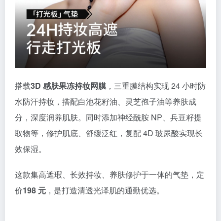
搭载
3D 感肤果冻持妆网膜
，三重膜结构实现 24 小时防
水防汗持妆，搭配白池花籽油、灵芝孢子油等养肤成
分，深度润养肌肤。同时添加神经酰胺 NP、兵豆籽提
取物等，修护肌底、舒缓泛红，复配 4D 玻尿酸实现长
效保湿。
这款集高遮瑕、长效持妆、养肤修护于一体的气垫，定
价
198 元
，是打造清透光泽肌的通勤优选。