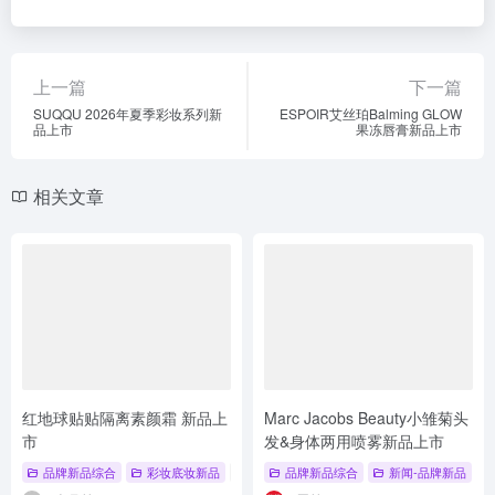
上一篇
下一篇
SUQQU 2026年夏季彩妆系列新
ESPOIR艾丝珀Balming GLOW
品上市
果冻唇膏新品上市
相关文章
红地球贴贴隔离素颜霜 新品上
Marc Jacobs Beauty小雏菊头
市
发&身体两用喷雾新品上市
品牌新品综合
彩妆底妆新品
# 新品发布
品牌新品综合
# 品牌新品
# 品牌新品综合
新闻-品牌新品
#