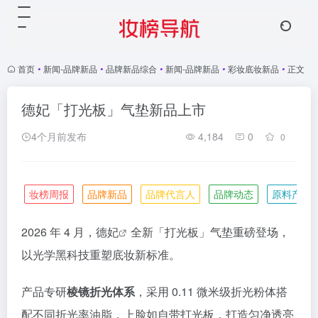
首页
•
新闻-品牌新品
•
品牌新品综合
•
新闻-品牌新品
•
彩妆底妆新品
•
正文
德妃「打光板」气垫新品上市
4个月前发布
4,184
0
0
妆榜周报
品牌新品
品牌代言人
品牌动态
原料产业
2026 年 4 月，
德妃
全新「打光板」气垫重磅登场，
以光学黑科技重塑底妆新标准。
产品专研
棱镜折光体系
，采用 0.11 微米级折光粉体搭
配不同折光率油脂，上脸如自带打光板，打造匀净透亮