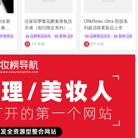
列全新
绽家四季繁花酵素香氛洗
Off&Relax Ultra 防脱系
义奢华
衣液（假日限定系列）新
列超活喷雾新品上市
品上市
品
护肤新品
# 新品发布
# 彩妆
品牌新品综合
# 品牌系列新品
# 眼影盘
新闻-品牌新品
# 假日限定
品牌新品综合
# 锁香科技
新闻-品牌新
# 香氛
1个月前
3个月前