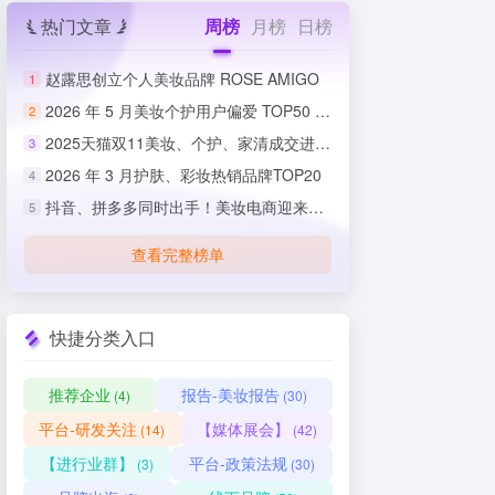
热门文章
周榜
月榜
日榜
赵露思创立个人美妆品牌 ROSE AMIGO
1
2026 年 5 月美妆个护用户偏爱 TOP50 榜单出炉
2
2025天猫双11美妆、个护、家清成交进度排行榜
3
2026 年 3 月护肤、彩妆热销品牌TOP20
4
抖音、拼多多同时出手！美妆电商迎来史上最严整治
5
查看完整榜单
快捷分类入口
推荐企业
报告-美妆报告
(4)
(30)
平台-研发关注
【媒体展会】
(14)
(42)
【进行业群】
平台-政策法规
(3)
(30)