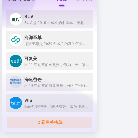
BUV
BUV 是 2019 年成立的中国本土美妆护肤品牌，以明星合作与抖音种草营销打开市场，联合专家研发超 20 项控油专利技术，凭借小绿泥洗面奶等明星单品构建全链路油皮护理矩阵，原料主打植物精粹，荣获国货控油洁面销量第一，在控油护肤赛道表现卓越。
海洋至尊
海洋至尊是 2020 年成立的新生代男士绿色护肤品牌，以中科院合作研发的蓝藻安诺因等海洋生物科技成分为核心，构建控油护肤为特色的全场景产品体系，凭借跨界联名、明星代言等营销破圈，蝉联天猫男士护肤销量榜首，致力于成为专研亚洲男士肌肤的国货领跑者。
可复美
2011 年创立的可复美，作为巨子生物旗下专业护理品牌，依托 “一中心四基地” 研发体系与范代娣教授科研团队，以重组胶原蛋白为核心成分，凭借 Human-like 重组胶原蛋白 C5HR 等技术，手握超 80 项国家发明专利，构建起含医疗器械、功效护肤等多元产品矩阵，通过医学背书、明星代言、线上线下推广，2024 年营收超 45 亿，在肌肤修护领域持续领航 。
海龟爸爸
2019 年创立的海龟爸爸，作为广州好肌肤科技有限公司旗下品牌，秉持 “用科学守护儿童健康肌” 理念，聚焦儿童抗光损护肤领域，组建专业团队并打造羲和实验室，以产学研合作实现持续创新，推出涵盖防晒、洁面、保湿等多系列产品，采用天然植物成分与严格筛选标准，销售业绩强劲，线上线下渠道广泛，荣获多项国际认证，已成为亚洲领先的儿童护肤品牌。
WIS
精研功效护肤、“科学有效、极致肤感、温和低敏”“给自己更好的”
查看完整榜单