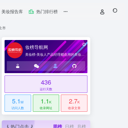
美妆报告库
热门排行榜
品上市
妆榜导航网
美妆榜-美妆人产品经理都在用的美妆产业导航网站
436
台
运行天数
5.1
1.1
2.7
M
K
K
访问人数
收录网址
收录文章
热门点击
周榜
日榜
月榜