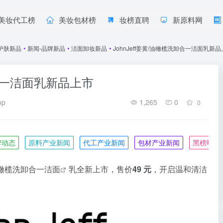
美妆代工榜
美妆包材榜
妆榜直聘
新原料网
护肤新品
•
新闻-品牌新品
•
洁面卸妆新品
•
JohnJeff姜黄/油橄榄洗卸合一洁面乳新
卸合一洁面乳新品上市
op
1,265
0
0
牌动态
原料产业新闻
代工产业新闻
包材产业新闻
黑榜曝光
油橄榄洗卸合一
洁面
乳全新上市，售价
49 元
，开启温和清洁