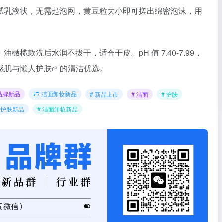
腻乳液状，无需起泡网，黄豆粒大小即可搓出绵密泡沫，用
榄款洗后水润不拔干，适合干皮。pH 值 7.40-7.99，
感肌与懒人
护肤
的清洁优选。
品牌新品
洁面卸妆新品
# 新品上市
# 洁面
# 护肤
# 护肤新品
# 洁面卸妆新品