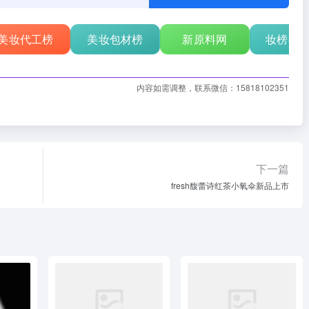
美妆代工榜
美妆包材榜
新原料网
妆榜行
内容如需调整，联系微信：15818102351
下一篇
fresh馥蕾诗红茶小氧伞新品上市