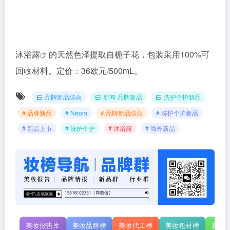
沐浴露
的天然色泽提取自栀子花，包装采用100%可
回收材料。定价：36欧元/500mL。
品牌新品综合
新闻-品牌新品
洗护个护新品
# 品牌新品
# Neom
# 品牌新品综合
# 洗护个护新品
# 新品上市
# 洗护个护
# 沐浴露
# 海外新品
美妆报告库
美妆品牌榜
美妆代工榜
美妆包材榜
新原