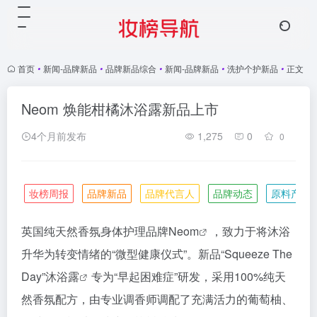
首页
•
新闻-品牌新品
•
品牌新品综合
•
新闻-品牌新品
•
洗护个护新品
•
正文
Neom 焕能柑橘沐浴露新品上市
4个月前发布
1,275
0
0
妆榜周报
品牌新品
品牌代言人
品牌动态
原料产业
英国纯天然香氛身体护理品牌
Neom
，致力于将沐浴
升华为转变情绪的“微型健康仪式”。新品“Squeeze The
Day”
沐浴露
专为“早起困难症”研发，采用100%纯天
然香氛配方，由专业调香师调配了充满活力的葡萄柚、