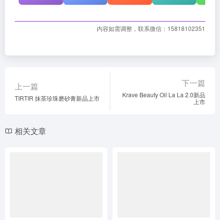
内容如需调整，联系微信：15818102351
下一篇
上一篇
Krave Beauty Oil La La 2.0新品
TIRTIR 抹茶珍珠磨砂膏新品上市
上市
相关文章