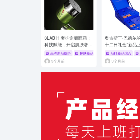
3LAB H 奢护愈颜面霜：
奥古斯丁·巴德尔的
科技赋能，开启肌肤奢护
十二日礼盒”新品
新征程
品牌新品综合
护肤新品
# 护肤新品
品牌新品综合
# 面霜
# 
3个月前
3个月前