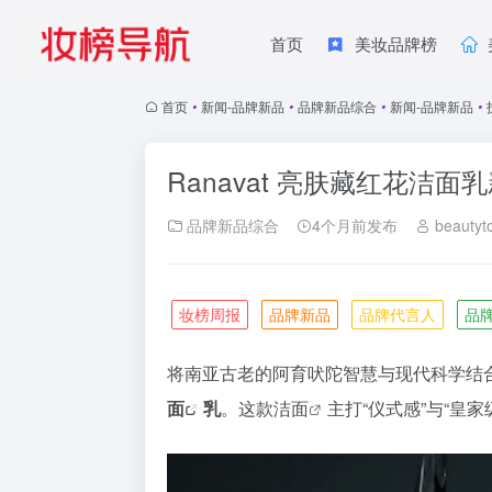
首页
美妆品牌榜
首页
•
新闻-品牌新品
•
品牌新品综合
•
新闻-品牌新品
•
Ranavat 亮肤藏红花洁面
品牌新品综合
4个月前发布
beautyt
妆榜周报
品牌新品
品牌代言人
品
将南亚古老的阿育吠陀智慧与现代科学结
面
乳
。这款
洁面
主打“仪式感”与“皇家