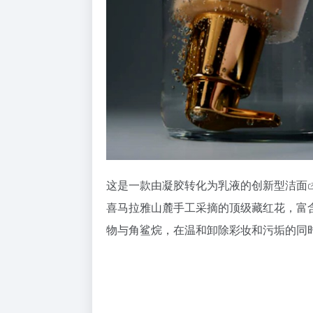
这是一款由凝胶转化为乳液的创新型
洁面
喜马拉雅山麓手工采摘的顶级藏红花，富
物与角鲨烷，在温和卸除彩妆和污垢的同