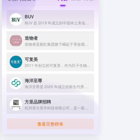
BUV
BUV 是 2019 年成立的中国本土美妆护肤品牌，以明星合作与抖音种草营销打开市场，联合专家研发超 20 项控油专利技术，凭借小绿泥洗面奶等明星单品构建全链路油皮护理矩阵，原料主打植物精粹，荣获国货控油洁面销量第一，在控油护肤赛道表现卓越。
造物者
造物者是跑红集团旗下崛起于美妆领域的品牌，凭借抖音平台明星同款营销、多元功效的精华软膜产品体系、持续的研发投入，在全网面膜市场占据 3.5% 份额，以优质原料和明星效应赢得超百万粉丝关注与可观销量。
可复美
2011 年创立的可复美，作为巨子生物旗下专业护理品牌，依托 “一中心四基地” 研发体系与范代娣教授科研团队，以重组胶原蛋白为核心成分，凭借 Human-like 重组胶原蛋白 C5HR 等技术，手握超 80 项国家发明专利，构建起含医疗器械、功效护肤等多元产品矩阵，通过医学背书、明星代言、线上线下推广，2024 年营收超 45 亿，在肌肤修护领域持续领航 。
海洋至尊
海洋至尊是 2020 年成立的新生代男士绿色护肤品牌，以中科院合作研发的蓝藻安诺因等海洋生物科技成分为核心，构建控油护肤为特色的全场景产品体系，凭借跨界联名、明星代言等营销破圈，蝉联天猫男士护肤销量榜首，致力于成为专研亚洲男士肌肤的国货领跑者。
方里品牌招聘
杭州美兮美学科技有限公司，是一家生于杭州，定位亚洲，服务全球...
查看完整榜单