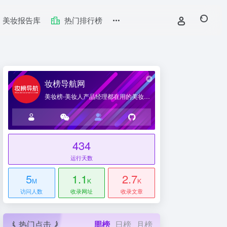
美妆报告库
热门排行榜
妆榜导航网
美妆榜-美妆人产品经理都在用的美妆产业导航网站
434
台
运行天数
5
1.1
2.7
M
K
K
访问人数
收录网址
收录文章
热门点击
周榜
日榜
月榜