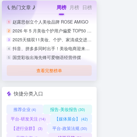
热门文章
周榜
月榜
日榜
赵露思创立个人美妆品牌 ROSE AMIGO
1
2026 年 5 月美妆个护用户偏爱 TOP50 榜单出炉
2
2025天猫双11美妆、个护、家清成交进度排行榜
3
抖音、拼多多同时出手！美妆电商迎来史上最严整治
4
国货彩妆出海先锋可爱物语经营停摆
5
查看完整榜单
快捷分类入口
推荐企业
报告-美妆报告
(4)
(30)
平台-研发关注
【媒体展会】
(14)
(42)
【进行业群】
平台-政策法规
(3)
(30)