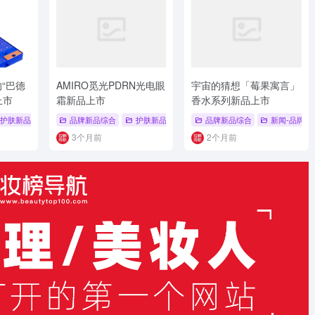
“巴德
AMIRO觅光PDRN光电眼
宇宙的猜想「莓果寓言」
上市
霜新品上市
香水系列新品上市
新品上市
护肤新品
# 品牌新品
品牌新品综合
# 品牌新品综合
护肤新品
# 护肤新品
# 眼霜
品牌新品综合
# 新品发布
# AMIRO
新闻-品牌新
3个月前
2个月前