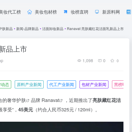
美妆代工榜
美妆包材榜
妆榜直聘
新原料网
护肤新品
•
新闻-品牌新品
•
洁面卸妆新品
•
Ranavat 亮肤藏红花洁面乳新品上市
乳新品上市
op
1,098
0
0
牌动态
原料产业新闻
代工产业新闻
包材产业新闻
黑榜曝光
合的奢华
护肤
品牌
Ranavat
，近期推出了
亮肤藏红花
洁
级享受”，
45美元
（约合人民币325元 / 120ml）。