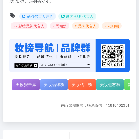
致无瑕、温柔以待。
品牌代言人综合
新闻-品牌代言人
彩妆品牌代言人
# 周翊然
# 品牌代言人
# 花间颂
美妆报告库
美妆品牌榜
美妆代工榜
美妆包材榜
新原
内容如需调整，联系微信：15818102351