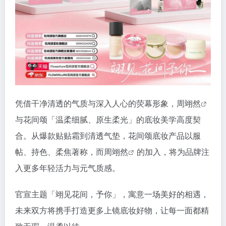
凭借干净清透的气质与深入人心的荧幕形象，
周翊然
与花间颂「温柔细腻、原生柔光」的底妆美学高度契
合。从爆款贴贴霜到清透气垫，花间颂底妆产品以服
帖、持色、柔焦著称，而
周翊然
的加入，将为品牌注
入更多年轻活力与元气质感。
官宣主题「翊见花间，予你」，寓意一场美好的相遇，
未来双方将携手打造更多上镜底妆好物，让每一面都精