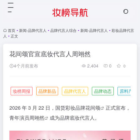
首页
•
新闻-品牌代言人
•
品牌代言人综合
•
新闻-品牌代言人
•
彩妆品牌代言
人
•
正文
花间颂官宣底妆代言人周翊然
4个月前发布
2,404
0
0
妆榜周报
品牌新品
品牌代言人
品牌动态
原料产业
2026 年 3 月 22 日，国货彩妆品牌
花间颂
正式宣布，
青年演员
周翊然
成为品牌底妆代言人。