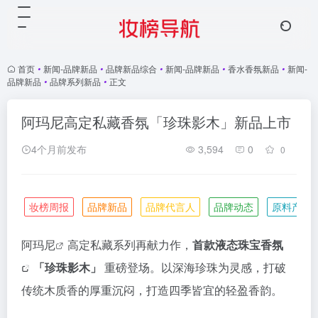
首页
•
新闻-品牌新品
•
品牌新品综合
•
新闻-品牌新品
•
香水香氛新品
•
新闻-
品牌新品
•
品牌系列新品
•
正文
阿玛尼高定私藏香氛「珍珠影木」新品上市
4个月前发布
3,594
0
0
妆榜周报
品牌新品
品牌代言人
品牌动态
原料产业
阿玛尼
高定私藏系列再献力作，
首款液态珠宝
香氛
「珍珠影木」
重磅登场。以深海珍珠为灵感，打破
传统木质香的厚重沉闷，打造四季皆宜的轻盈香韵。